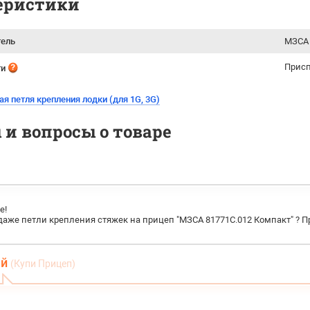
еристики
тель
МЗСА 
Присп
ти
я петля крепления лодки (для 1G, 3G)
и вопросы о товаре
е!
одаже петли крепления стяжек на прицеп "МЗСА 81771С.012 Компакт" ? П
ей
(Купи Прицеп)