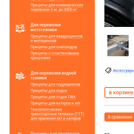
Прицепы для коммерческих
перевозок п.м. до 3500 кг
Для перевозки
мототехники
Прицепы для квадроциклов
и мотоциклов
Прицепы для снегоходов
Прицепы с пластиковыми
крышками
Аксессуар
Для перевозки водной
техники
Прицепы для гидроциклов
Прицепы для лодок
Прицепы для лодок ПВХ
Прицепы для катеров и яхт
Технологические
транспортные тележки (ТТТ)
В сравнение
для хранения яхт и катеров
Прицепы для перевозки