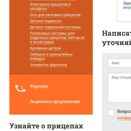
Здра
Электрика прицепов и
dvoj
катафоты
Оси для легковых прицепов
Детали подвески
Детали тормозной системы
Написат
Роликовые системы для
лодочных прицепов, запчасти
уточняй
и аксессуары
Кузовные детали
Лебёдки и кронштейны
лебедок
Элементы фаркопов
Фаркопы
Акционные предложения
Вопрос
конфи
Узнайте о прицепах