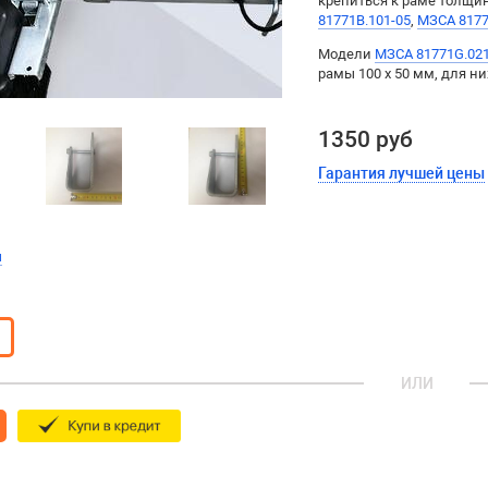
крепиться к раме толщин
81771B.101-05
,
МЗСА 8177
Модели
МЗСА 81771G.021
рамы 100 х 50 мм, для н
1350 руб
Гарантия лучшей цены
ы
ИЛИ