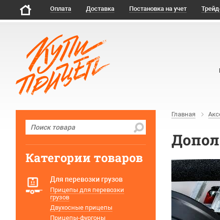
Оплата
Доставка
Постановка на учет
Трейд
Главная
Акс
Дополн
Категории товаров
Для перевозки грузов
Прицепы для перевозки
грузов
Двухосные прицепы
Прицепы-фургоны