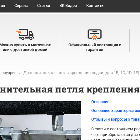
-ин
Сервис
Статьи
ВК Видео
Контакты
Можно купить в магазинах
Официальный поставщик и
или с доставкой домой
гарантия
ессуары
Дополнительная петля крепления лодки (для 1B, 1C, 1D, 1E)
ительная петля крепления лод
Описание
Основные характеристик
Отзывы и вопросы о това
В связи с состоянием ро
чего приобретаются две