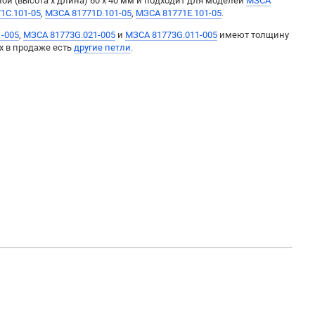
ой (высота х длина) 60 х 40 мм и подходит для моделей
МЗСА
1C.101-05
,
МЗСА 81771D.101-05
,
МЗСА 81771E.101-05
.
-005
,
МЗСА 81773G.021-005
и
МЗСА 81773G.011-005
имеют толщину
их в продаже есть
другие петли
.