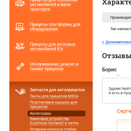
Характ
автомобилей и мини-
тракторов
Производи
Прицепы-платформы для
оборудования
Тип запчас
Дополнительна
Прицепы для легковых
автомобилей б/у
Отзывы 
Обслуживание, ремонт и
тюнинг прицепов
Борис
Здравствуйт
Запчасти для автоприцепов
А есть в пр
Тенты для прицепов МЗСА
Пластиковые крышки для
прицепов
Серг
Аксессуары
Замковые устройства
(сцепные головки) и петли
Опорные колеса и стойки