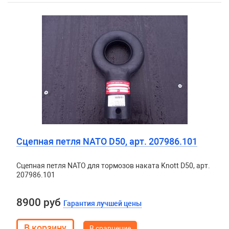
Сцепная петля NATO D50, арт. 207986.101
Сцепная петля NATO для тормозов наката Knott D50, арт.
207986.101
8900 руб
Гарантия лучшей цены
В сравнение