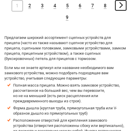
1
2
3
4
5
6
7
8
9
Предлагаем широкий ассортимент сцепных устройств для
прицепа (часто их также называют сцепное устройство для
прицепа, сцепными головками, замковыми устройствами, замком
прицепа, прицепным устройством), а также сцепных
(буксировочных) петель для прицепов с тормозом.
Если мы не знаете артикул или название необходимого вам
замкового устройства, можно подобрать подходящее вам
устройство, учитывая следующие параметры:
Полная масса прицепа. Можно взять замковое устройство,
рассчитанное на больший вес, чем вы перевозите,
но не на меньший (есть риск расцепления или
преждевременного выходы из строя).
Форма дышла (круглая труба, прямоугольная труба или V-
образное дышло из прямоугольных труб)
Расположение отверстий для крепления замкового
устройства (отверстия расположены сбоку или вертикально),
их диаметр и расстояние между собой. Иногда встречаются