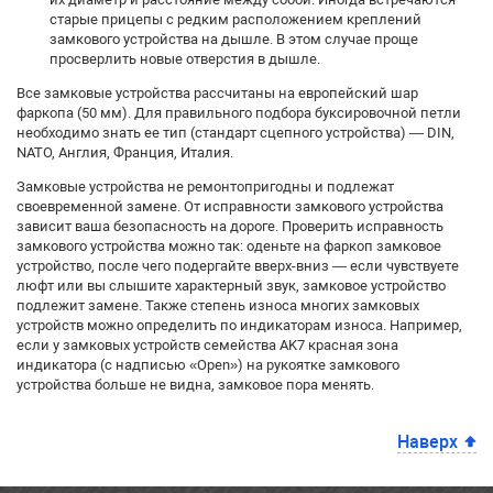
старые прицепы с редким расположением креплений
замкового устройства на дышле. В этом случае проще
просверлить новые отверстия в дышле.
Все замковые устройства рассчитаны на европейский шар
фаркопа (50 мм). Для правильного подбора буксировочной петли
необходимо знать ее тип (стандарт сцепного устройства) — DIN,
NATO, Англия, Франция, Италия.
Замковые устройства не ремонтопригодны и подлежат
своевременной замене. От исправности замкового устройства
зависит ваша безопасность на дороге. Проверить исправность
замкового устройства можно так: оденьте на фаркоп замковое
устройство, после чего подергайте вверх-вниз — если чувствуете
люфт или вы слышите характерный звук, замковое устройство
подлежит замене. Также степень износа многих замковых
устройств можно определить по индикаторам износа. Например,
если у замковых устройств семейства AK7 красная зона
индикатора (с надписью «Open») на рукоятке замкового
устройства больше не видна, замковое пора менять.
Наверх