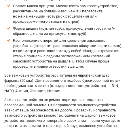
Полная масса прицепа. Можно взять замковое устройство,
рассчитанное на больший вес, чем вы перевозите,
но не на меньший (есть риск расцепления или
преждевременного выходы из строя).
Форма дышла (круглая труба, прямоугольная труба или V-
образное дышло из прямоугольных труб)
Расположение отверстий для крепления замкового
устройства (отверстия расположены сбоку или вертикально),
их диаметр и расстояние между собой. Иногда встречаются
старые прицепы с редким расположением креплений
замкового устройства на дышле. В этом случае проще
просверлить новые отверстия в дышле.
Все замковые устройства рассчитаны на европейский шар
фаркопа (50 мм). Для правильного подбора буксировочной петли
необходимо знать ее тип (стандарт сцепного устройства) — DIN,
NATO, Англия, Франция, Италия.
Замковые устройства не ремонтопригодны и подлежат
своевременной замене. От исправности замкового устройства
зависит ваша безопасность на дороге. Проверить исправность
замкового устройства можно так: оденьте на фаркоп замковое
устройство, после чего подергайте вверх-вниз — если чувствуете
люфт или вы слышите характерный звук, замковое устройство