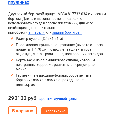
пружинах
Двухосный бортовой прицеп
МЗСА 817732.034
с высоким
бортом. Длина и ширина прицепа позволяют
использовать его для перевозки техники, для чего
необходимо дополнительно
приобрести
аппарели
или
задний борт-трап
.
Размер кузова (3,45×1,51 м)
Пластиковая крышка на пружинах (высота от пола
прицепа H=170 см) позволяет защитить груз
от дождя, снега, грязи, пыли, посторонних взглядов
Борта 44см из алюминиевого сплава, которым
не страшны коррозия, реагенты и нерегулярная
мойка
Герметичные диодные фонари, современные
бортовые замки и замки опрокидывания
платформы
290100 руб
Гарантия лучшей цены
В сравнение