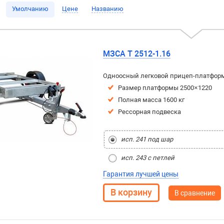
Умолчанию
Цене
Названию
МЗСА T 2512-1.16
Одноосный легковой прицеп-платфор
Размер платформы 2500×1220
Полная масса 1600 кг
Рессорная подвеска
исп. 241 под шар
исп. 243 с петлей
Гарантия лучшей цены
В сравнение