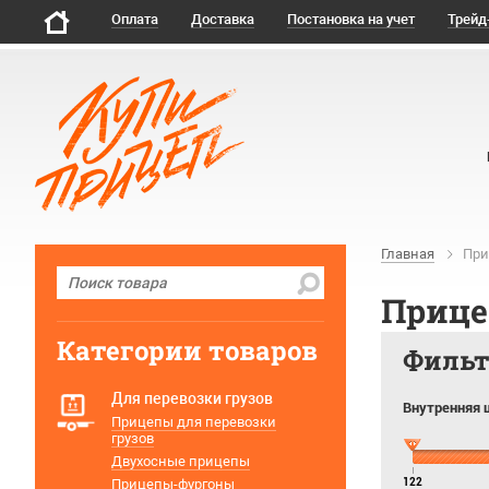
Оплата
Доставка
Постановка на учет
Трейд
Главная
При
Прице
Категории товаров
Филь
Для перевозки грузов
Внутренняя 
Прицепы для перевозки
грузов
Двухосные прицепы
Прицепы-фургоны
122