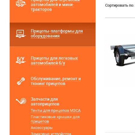
автомобилей и мини-
Сортировать по:
тракторов
Прицепы-платформы для
оборудования
Прицепы для легковых
автомобилей б/у
Обслуживание, ремонт и
тюнинг прицепов
Запчасти для
автоприцепов
Тенты для прицепов МЗСА
Пластиковые крышки для
прицепов
Аксессуары
Замковые устройства