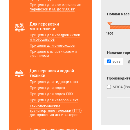
Прицепы для коммерческих
перевозок п.м. до 3500 кг
Полная масса
Для перевозки
мототехники
1600
Прицепы для квадроциклов
и мотоциклов
Прицепы для снегоходов
Прицепы с пластиковыми
Наличие тор
крышками
есть
В
Для перевозки водной
техники
Производит
Прицепы для гидроциклов
МЗСА (Ро
Прицепы для лодок
Прицепы для лодок ПВХ
Прицепы для катеров и яхт
Технологические
транспортные тележки (ТТТ)
для хранения яхт и катеров
Прицепы для перевозки