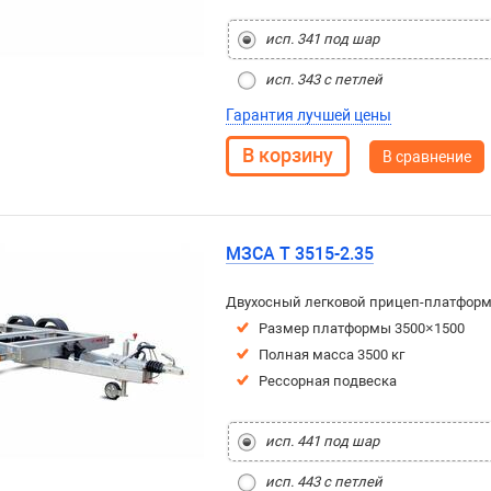
исп. 341 под шар
исп. 343 с петлей
Гарантия лучшей цены
В сравнение
МЗСА T 3515-2.35
Двухосный легковой прицеп-платфор
Размер платформы 3500×1500
Полная масса 3500 кг
Рессорная подвеска
исп. 441 под шар
исп. 443 с петлей