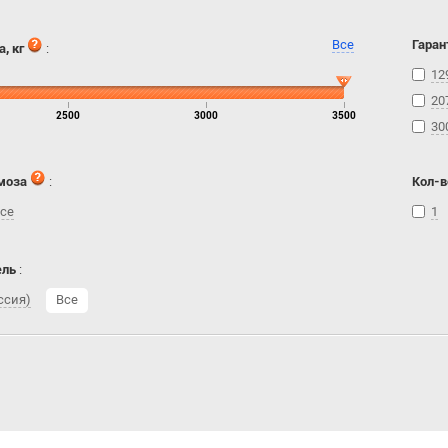
Все
Гаран
, кг
:
12
20
2500
3000
3500
30
моза
:
Кол-в
се
1
ель
:
ссия)
Все