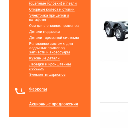
(сцепные головки) и петли
Опорные колеса и стойки
Электрика прицепов и
катафоты
Оси для легковых прицепов
Детали подвески
Детали тормозной системы
Роликовые системы для
лодочных прицепов,
запчасти и аксессуары
Кузовные детали
Лебёдки и кронштейны
лебедок
Элементы фаркопов
Фаркопы
Акционные предложения