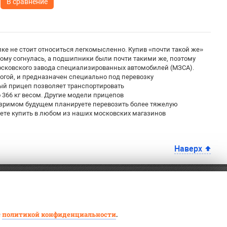
В сравнение
пке не стоит относиться легкомысленно. Купив «почти такой же»
тому согнулась, а подшипники были почти такими же, поэтому
осковского завода специализированных автомобилей (МЗСА).
огой, и предназначен специально под перевозку
ый прицеп позволяет транспортировать
 366 кг весом. Другие модели прицепов
бозримом будущем планируете перевозить более тяжелую
те купить в любом из наших московских магазинов
Наверх
с
политикой конфиденциальности
.