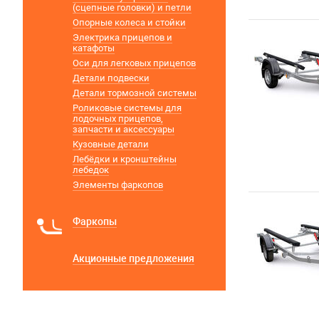
(сцепные головки) и петли
Опорные колеса и стойки
Электрика прицепов и
катафоты
Оси для легковых прицепов
Детали подвески
Детали тормозной системы
Роликовые системы для
лодочных прицепов,
запчасти и аксессуары
Кузовные детали
Лебёдки и кронштейны
лебедок
Элементы фаркопов
Фаркопы
Акционные предложения