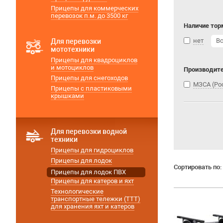
Прицепы для коммерческих
перевозок п.м. до 3500 кг
Наличие тор
нет
В
Для перевозки
мототехники
Прицепы для квадроциклов
и мотоциклов
Производит
Прицепы для снегоходов
МЗСА (Ро
Прицепы с пластиковыми
крышками
Для перевозки водной
техники
Прицепы для гидроциклов
Прицепы для лодок
Сортировать по:
Прицепы для лодок ПВХ
Прицепы для катеров и яхт
Технологические
транспортные тележки (ТТТ)
для хранения яхт и катеров