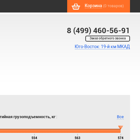
Корзина
(0 товаров)
8 (499) 460-56-91
Заказ обратного звонка
Юго-Восток: 19-й км МКАД
тийная грузоподъемность, кг
:
Все
554
563
574