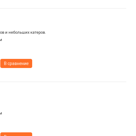
ов и небольших катеров.
м
В сравнение
м