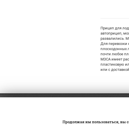
Прицеп для лодк
автоприцеп, мо
развалились. М
Для перевозки 
плоскодонных л
почти любое пл
МЗСА имеет рас
пластиковую ил
или с доставко
8 (499) 460-56-91
Оплат
Доста
Заказ обратного звонка
Продолжая им пользоваться, вы с
Постан
Юго-Восток: 19-й км МКАД