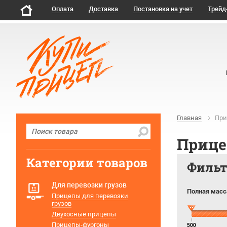
Оплата
Доставка
Постановка на учет
Трейд
Главная
При
Прице
Категории товаров
Филь
Для перевозки грузов
Полная масса
Прицепы для перевозки
грузов
Двухосные прицепы
Прицепы-фургоны
500