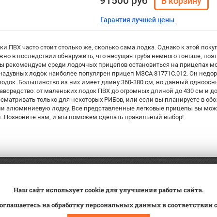
91500 руб
Гарантия лучшей цены
и ПВХ часто стоит столько же, сколько сама лодка. Однако к этой поку
жно в последствии обнаружить, что несущая труба немного тоньше, поэ
ы рекомендуем среди лодочных прицепов остановиться на прицепах м
надувных лодок наиболее популярен прицеп МЗСА 81771С.012. Он недор
одок. Большинство из них имеет длину 360-380 см, но данный одноосн
авсредство: от маленьких лодок ПВХ до огромных длиной до 430 см и до
сматривать только для некоторых РИБов, или если вы планируете в о
и алюминиевую лодку. Все представленные легковые прицепы вы може
й. Позвоните нам, и мы поможем сделать правильный выбор!
а
Трейд-ин
ВК Видео
Наш сайт использует cookie для улучшения работы сайта.
вка
Сервис
Контакты
оглашаетесь на обработку персональных данных в соответствии 
овка на учет
Статьи