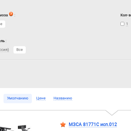
моза
:
Кол-в
се
1
ель
:
ссия)
Все
Умолчанию
Цене
Названию
МЗСА 81771C исп.012