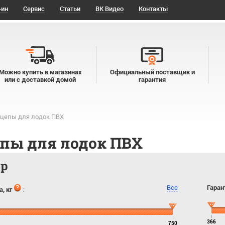
-ин
Сервис
Статьи
ВК Видео
Контакты
Можно купить в магазинах
Официальный поставщик и
или с доставкой домой
гарантия
цепы для лодок ПВХ
пы для лодок ПВХ
тр
Все
Гаран
, кг
:
366
750