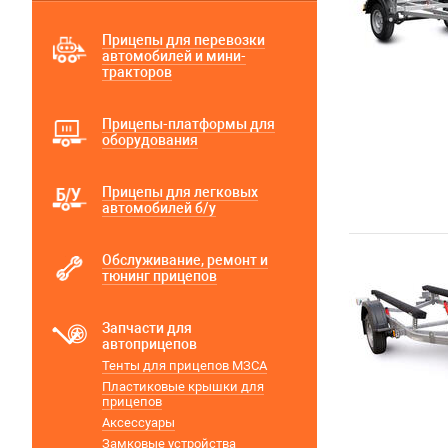
Прицепы для перевозки
автомобилей и мини-
тракторов
Прицепы-платформы для
оборудования
Прицепы для легковых
автомобилей б/у
Обслуживание, ремонт и
тюнинг прицепов
Запчасти для
автоприцепов
Тенты для прицепов МЗСА
Пластиковые крышки для
прицепов
Аксессуары
Замковые устройства