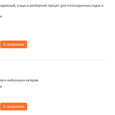
надежный, а еще и разборный прицеп для плоскодонных лодок и
м
В сравнение
ов и небольших катеров.
м
В сравнение