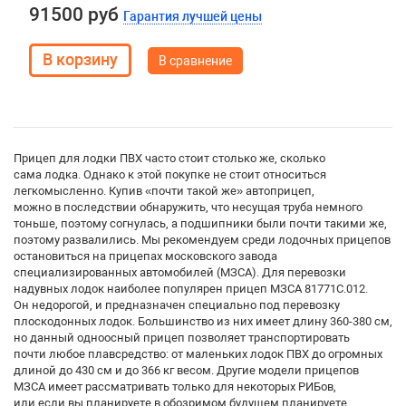
91500 руб
Гарантия лучшей цены
В сравнение
Прицеп для лодки ПВХ часто стоит столько же, сколько
сама лодка. Однако к этой покупке не стоит относиться
легкомысленно. Купив «почти такой же» автоприцеп,
можно в последствии обнаружить, что несущая труба немного
тоньше, поэтому согнулась, а подшипники были почти такими же,
поэтому развалились. Мы рекомендуем среди лодочных прицепов
остановиться на прицепах московского завода
специализированных автомобилей (МЗСА). Для перевозки
надувных лодок наиболее популярен прицеп МЗСА 81771С.012.
Он недорогой, и предназначен специально под перевозку
плоскодонных лодок. Большинство из них имеет длину 360-380 см,
но данный одноосный прицеп позволяет транспортировать
почти любое плавсредство: от маленьких лодок ПВХ до огромных
длиной до 430 см и до 366 кг весом. Другие модели прицепов
МЗСА имеет рассматривать только для некоторых РИБов,
или если вы планируете в обозримом будущем планируете