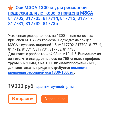
Ось МЗСА 1300 кг для рессорной
подвески для легкового прицепа МЗСА
817702, 817703, 817714, 817712, 817717,
817731, 817732, 817735
Усиленная рессорная ось на 1300 кг для легковых
прицепов МЗСА без тормоза. Подходит на прицепы
МЗСА с кузовом шириной 1,5 м: 817702, 817703, 817714,
817712, 817717, 817731, 817732, 817735.
Для колес с разболтовкой 98×4 М12×1,5.
Внимание: из-
за того, что стандартная ось на 750 кг имеет профиль
трубы 50×50 мм, а на 1300 кг имеет профиль 60×60,
для монтажа на прицеп потребуется
комплект
крепления рессорной оси 1300-1500 кг
.
19000 руб
Гарантия лучшей цены
В сравнение