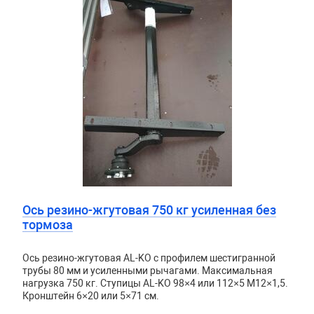
Ось резино-жгутовая 750 кг усиленная без
тормоза
Ось резино-жгутовая AL-KO с профилем шестигранной
трубы 80 мм и усиленными рычагами. Максимальная
нагрузка 750 кг. Ступицы AL-KO 98×4 или 112×5 М12×1,5.
Кронштейн 6×20 или 5×71 см.