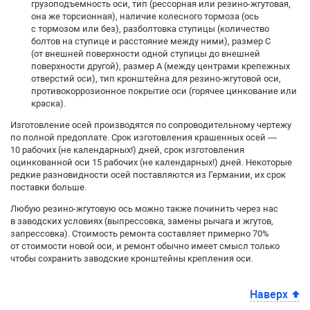
грузоподъемность оси, тип (рессорная или резино-жгутовая,
она же торсионная), наличие колесного тормоза (ось
с тормозом или без), разболтовка ступицы (количество
болтов на ступице и расстояние между ними), размер С
(от внешней поверхности одной ступицы до внешней
поверхности другой), размер А (между центрами крепежных
отверстий оси), тип кронштейна для резино-жгутовой оси,
противокоррозионное покрытие оси (горячее цинкование или
краска).
Изготовление осей производятся по сопроводительному чертежу
по полной предоплате. Срок изготовления крашенных осей —
10 рабочих (не календарных!) дней, срок изготовления
оцинкованной оси 15 рабочих (не календарных!) дней. Некоторые
редкие разновидности осей поставляются из Германии, их срок
поставки больше.
Любую резино-жгутовую ось можно также починить через нас
в заводских условиях (выпрессовка, замены рычага и жгутов,
запрессовка). Стоимость ремонта составляет примерно 70%
от стоимости новой оси, и ремонт обычно имеет смысл только
чтобы сохранить заводские кронштейны крепления оси.
Наверх