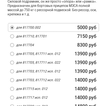
Силовой подрамник, он же просто «опора» или «рамка».
Предназначен для бортовых прицепов МЗСА полной
массой до 750 кг с рессорной подвеской. Без рессор, оси,
крепежа и т.д.
5000 руб
для 817700.002
7150 руб
для 817710, 817701
8300 руб
для 817704
13900 руб
для 817705, 817711 исп. 012
13900 руб
для 817705, 817711 исп. 022
13900 руб
для 817703, 817712 исп. 012
14000 руб
для 817703, 817712 исп. 022
14000 руб
для 817715 исп. 012
14000 руб
для 817717 исп. 012