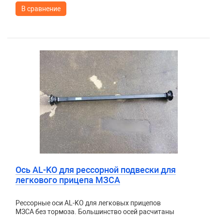
В сравнение
Ось AL-KO для рессорной подвески для
легкового прицепа МЗСА
Рессорные оси AL-KO для легковых прицепов
МЗСА без тормоза. Большинство осей расчитаны