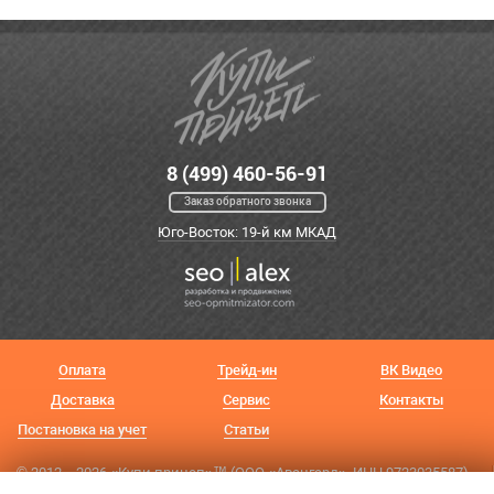
8 (499) 460-56-91
Заказ обратного звонка
Юго-Восток: 19-й км МКАД
Оплата
Трейд-ин
ВК Видео
Доставка
Сервис
Контакты
Постановка на учет
Статьи
© 2012—2026 «Купи прицеп»™ (
ООО «Авангард»
, ИНН 9723035587)