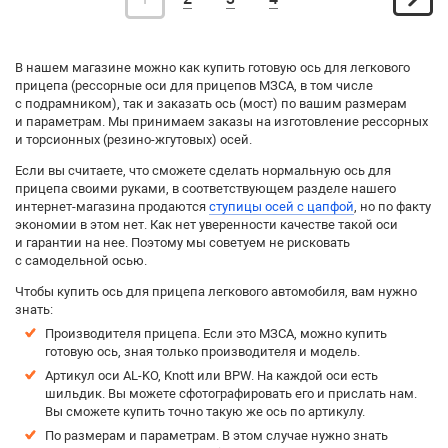
В нашем магазине можно как купить готовую ось для легкового
прицепа (рессорные оси для прицепов МЗСА, в том числе
с подрамником), так и заказать ось (мост) по вашим размерам
и параметрам. Мы принимаем заказы на изготовление рессорных
и торсионных (резино-жгутовых) осей.
Если вы считаете, что сможете сделать нормальную ось для
прицепа своими руками, в соответствующем разделе нашего
интернет-магазина продаются
ступицы осей с цапфой
, но по факту
экономии в этом нет. Как нет уверенности качестве такой оси
и гарантии на нее. Поэтому мы советуем не рисковать
с самодельной осью.
Чтобы купить ось для прицепа легкового автомобиля, вам нужно
знать:
Производителя прицепа. Если это МЗСА, можно купить
готовую ось, зная только производителя и модель.
Артикул оси AL-KO, Knott или BPW. На каждой оси есть
шильдик. Вы можете сфотографировать его и прислать нам.
Вы сможете купить точно такую же ось по артикулу.
По размерам и параметрам. В этом случае нужно знать