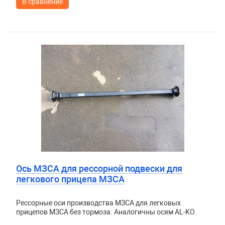
В сравнение
Ось МЗСА для рессорной подвески для
легкового прицепа МЗСА
Рессорные оси производства МЗСА для легковых
прицепов МЗСА без тормоза. Аналогичны осям AL-KO.