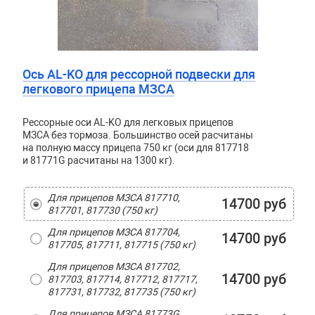
Ось AL-KO для рессорной подвески для
легкового прицепа МЗСА
Рессорные оси AL-KO для легковых прицепов
МЗСА без тормоза. Большинство осей расчитаны
на полную массу прицепа 750 кг (оси для 817718
и 81771G расчитаны на 1300 кг).
Для прицепов МЗСА 817710,
14700 руб
817701, 817730 (750 кг)
Для прицепов МЗСА 817704,
14700 руб
817705, 817711, 817715 (750 кг)
Для прицепов МЗСА 817702,
14700 руб
817703, 817714, 817712, 817717,
817731, 817732, 817735 (750 кг)
Для прицепов МЗСА 81773G