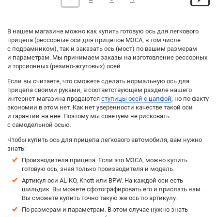
В нашем магазине можно как купить готовую ось для легкового
прицепа (рессорные оси для прицепов МЗСА, в том числе
с подрамником), так и заказать ось (мост) по вашим размерам
и параметрам. Мы принимаем заказы на изготовление рессорных
и торсионных (резино-жгутовых) осей.
Если вы считаете, что сможете сделать нормальную ось для
прицепа своими руками, в соответствующем разделе нашего
интернет-магазина продаются
ступицы осей с цапфой
, но по факту
экономии в этом нет. Как нет уверенности качестве такой оси
и гарантии на нее. Поэтому мы советуем не рисковать
с самодельной осью.
Чтобы купить ось для прицепа легкового автомобиля, вам нужно
знать:
Производителя прицепа. Если это МЗСА, можно купить
готовую ось, зная только производителя и модель.
Артикул оси AL-KO, Knott или BPW. На каждой оси есть
шильдик. Вы можете сфотографировать его и прислать нам.
Вы сможете купить точно такую же ось по артикулу.
По размерам и параметрам. В этом случае нужно знать