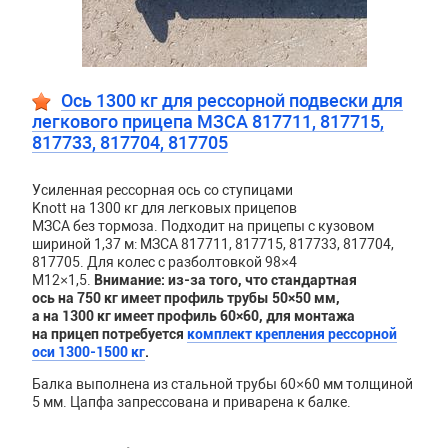
Ось 1300 кг для рессорной подвески для
легкового прицепа МЗСА 817711, 817715,
817733, 817704, 817705
Усиленная рессорная ось со ступицами
Knott на 1300 кг для легковых прицепов
МЗСА без тормоза. Подходит на прицепы с кузовом
шириной 1,37 м: МЗСА 817711, 817715, 817733, 817704,
817705. Для колес с разболтовкой 98×4
М12×1,5.
Внимание: из-за того, что стандартная
ось на 750 кг имеет профиль трубы 50×50 мм,
а на 1300 кг имеет профиль 60×60,
для монтажа
на прицеп потребуется
комплект крепления рессорной
оси 1300-1500 кг
.
Балка выполнена из стальной трубы 60×60 мм толщиной
5 мм. Цапфа запрессована и приварена к балке.