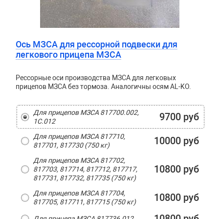
Ось МЗСА для рессорной подвески для
легкового прицепа МЗСА
Рессорные оси производства МЗСА для легковых
прицепов МЗСА без тормоза. Аналогичны осям AL-KO.
Для прицепов МЗСА 817700.002,
9700 руб
1С.012
Для прицепов МЗСА 817710,
10000 руб
817701, 817730 (750 кг)
Для прицепов МЗСА 817702,
10800 руб
817703, 817714, 817712, 817717,
817731, 817732, 817735 (750 кг)
Для прицепов МЗСА 817704,
10800 руб
817705, 817711, 817715 (750 кг)
10800 руб
Для прицепа МЗСА 817736.012