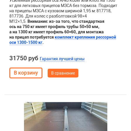
Усиленная рессорная ось Al-ko Kober или Knott на 1300
кг для легковых прицепов МЗСА без тормоза. Подходит
на прицепы МЗСА с кузовом шириной 1,95 м: 817718,
817736. Для колес с разболтовкой 98×4
М12×1,5.
Внимание: из-за того, что стандартная
ось на 750 кг имеет профиль трубы 50×50 мм,
а на 1300 кг имеет профиль 60×60,
для монтажа
на прицеп потребуется
комплект крепления рессорной
оси 1300-1500 кг
.
31750 руб
Гарантия лучшей цены
В сравнение