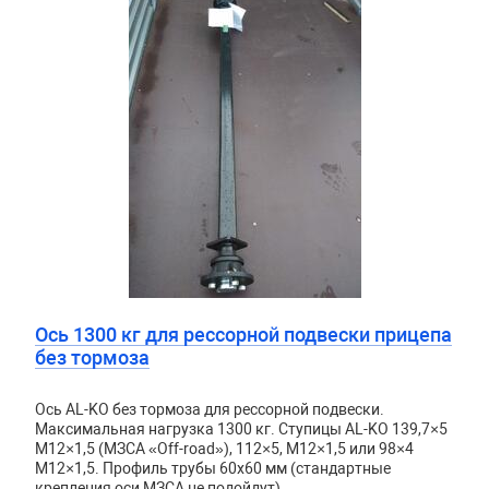
Ось 1300 кг для рессорной подвески прицепа
без тормоза
Ось AL-KO без тормоза для рессорной подвески.
Максимальная нагрузка 1300 кг. Ступицы AL-KO 139,7×5
М12×1,5 (МЗСА «Off-road»), 112×5, М12×1,5 или 98×4
М12×1,5. Профиль трубы 60х60 мм (стандартные
крепления оси МЗСА не подойдут).