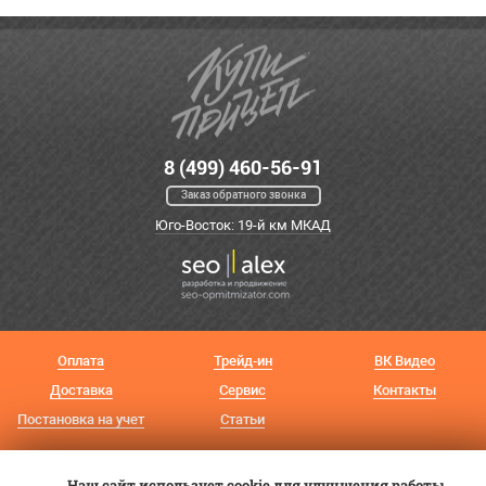
8 (499) 460-56-91
Заказ обратного звонка
Юго-Восток: 19-й км МКАД
Оплата
Трейд-ин
ВК Видео
Доставка
Сервис
Контакты
Постановка на учет
Статьи
© 2012—2026 «Купи прицеп»™ (
ООО «Авангард»
, ИНН 9723035587)
Наш сайт использует cookie для улучшения работы