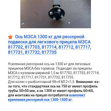
Ось МЗСА 1300 кг для рессорной
подвески для легкового прицепа МЗСА
817702, 817703, 817714, 817712, 817717,
817731, 817732, 817735
Усиленная рессорная ось на 1300 кг для легковых
прицепов МЗСА без тормоза. Подходит на прицепы
МЗСА с кузовом шириной 1,5 м: 817702, 817703, 817714,
817712, 817717, 817731, 817732, 817735.
Для колес с разболтовкой 98×4 М12×1,5.
Внимание: из-
за того, что стандартная ось на 750 кг имеет профиль
трубы 50×50 мм, а на 1300 кг имеет профиль 60×60,
для монтажа на прицеп потребуется
комплект
крепления рессорной оси 1300-1500 кг
.