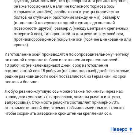
грузоподъемность оси, тип (рессорная или резино-жгутовая,
она же торсионная), наличие колесного тормоза (ось
с тормозом или без), разболтовка ступицы (количество
болтов на ступице и расстояние между ними), размер С
(от внешней поверхности одной ступицы до внешней
поверхности другой), размер А (между центрами крепежных
отверстий оси), тип кронштейна для резино-жгутовой оси,
противокоррозионное покрытие оси (горячее цинкование или
краска).
Изготовление осей производятся по сопроводительному чертежу
по полной предоплате. Срок изготовления крашенных осей —
10 рабочих (не календарных!) дней, срок изготовления
оцинкованной оси 15 рабочих (не календарных!) дней. Некоторые
редкие разновидности осей поставляются из Германии, их срок
поставки больше.
Любую резино-жгутовую ось можно также починить через нас
в заводских условиях (выпрессовка, замены рычага и жгутов,
запрессовка). Стоимость ремонта составляет примерно 70%
от стоимости новой оси, и ремонт обычно имеет смысл только
чтобы сохранить заводские кронштейны крепления оси.
Наверх