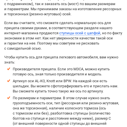
с подрамником), так и заказать ось (мост) по вашим размерам
и параметрам. Мы принимаем заказы на изготовление рессорных
и торсионных (резино-жгутовых) осей.
Если вы считаете, что сможете сделать нормальную ось для
прицепа своими руками, в соответствующем разделе нашего
интернет-магазина продаются
ступицы осей с цапфой
, но по факту
экономии в этом нет. Как нет уверенности качестве такой оси
и гарантии на нее. Поэтому мы советуем не рисковать
с самодельной осью.
Чтобы купить ось для прицепа легкового автомобиля, вам нужно
знать:
Производителя прицепа. Если это МЗСА, можно купить
готовую ось, зная только производителя и модель.
Артикул оси AL-KO, Knott или BPW. На каждой оси есть
шильдик. Вы можете сфотографировать его и прислать нам.
Вы сможете купить точно такую же ось по артикулу.
По размерам и параметрам. В этом случае нужно знать
грузоподъемность оси, тип (рессорная или резино-жгутовая,
она же торсионная), наличие колесного тормоза (ось
с тормозом или без), разболтовка ступицы (количество
болтов на ступице и расстояние между ними), размер С
(от внешней поверхности одной ступицы до внешней