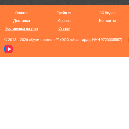
Оплата
Трейд-ин
ВК Видео
Доставка
Сервис
Контакты
Постановка на учет
Статьи
© 2012—2026 «Купи прицеп»™ (
ООО «Авангард»
, ИНН 9723035587)