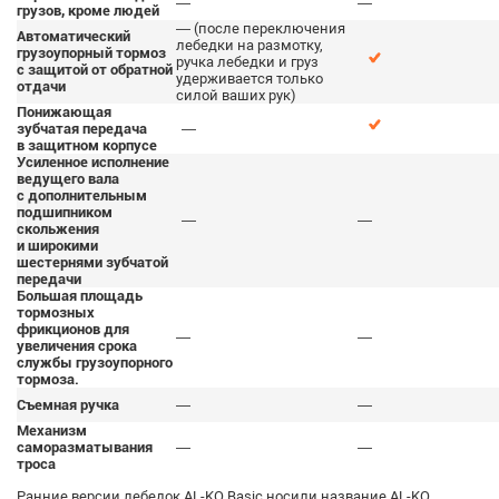
—
—
грузов, кроме людей
— (после переключения
Автоматический
лебедки на размотку,
грузоупорный тормоз
ручка лебедки и груз
с защитой от обратной
удерживается только
отдачи
силой ваших рук)
Понижающая
зубчатая передача
—
в защитном корпусе
Усиленное исполнение
ведущего вала
с дополнительным
подшипником
—
—
скольжения
и широкими
шестернями зубчатой
передачи
Большая площадь
тормозных
фрикционов для
—
—
увеличения срока
службы грузоупорного
тормоза.
Съемная ручка
—
—
Механизм
саморазматывания
—
—
троса
Ранние версии лебедок AL-KO Basic носили название AL-KO