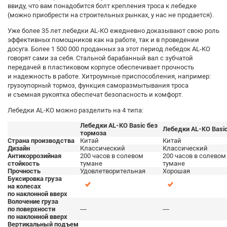
ввиду, что вам понадобится болт крепления троса к лебедке
(можно приобрести на строительных рынках, у нас не продается).
Уже более 35 лет лебедки АL-КО ежедневно доказывают свою роль
эффективных помощников как на работе, так и в проведении
досуга. Более 1 500 000 проданных за этот период лебедок АL-КО
говорят сами за себя. Стальной барабанный вал с зубчатой
передачей в пластиковом корпусе обеспечивает прочность
и надежность в работе. Хитроумные приспособления, например:
грузоупорный тормоз, функция саморазмытывания троса
и съемная рукоятка обеспечат безопасность и комфорт.
Лебедки AL-KO можно разделить на 4 типа:
Лебедки AL-KO Basic без
Лебедки AL-KO Basi
тормоза
Страна производства
Китай
Китай
Дизайн
Классический
Классический
Антикоррозийная
200 часов в солевом
200 часов в солевом
стойкость
тумане
тумане
Прочность
Удовлетворительная
Хорошая
Буксировка груза
на колесах
по наклонной вверх
Волочение груза
по поверхности
—
—
по наклонной вверх
Вертикальный подъем