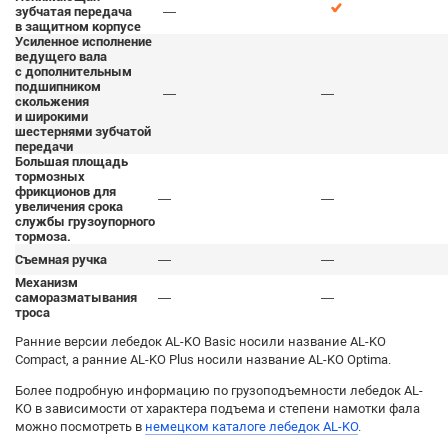
зубчатая передача
—
в защитном корпусе
Усиленное исполнение
ведущего вала
с дополнительным
подшипником
—
—
скольжения
и широкими
шестернями зубчатой
передачи
Большая площадь
тормозных
фрикционов для
—
—
увеличения срока
службы грузоупорного
тормоза.
Съемная ручка
—
—
Механизм
саморазматывания
—
—
троса
Ранние версии лебедок AL-KO Basic носили название AL-KO
Compact, а ранние AL-KO Plus носили название AL-KO Optima.
Более подробную информацию по грузоподъемности лебедок AL-
KO в зависимости от характера подъема и степени намотки фала
можно посмотреть в
немецком каталоге лебедок AL-KO
.