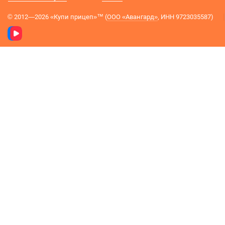
© 2012—2026 «Купи прицеп»™ (
ООО «Авангард»
, ИНН 9723035587)