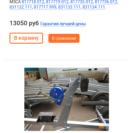
МЗСА
817718.012
,
817719.012
,
817735.012
,
817736.012
,
831132.111
,
817717.999
,
831133.111
,
831134.111
.
13050 руб
Гарантия лучшей цены
В сравнение