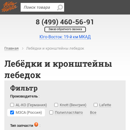
8 (499) 460-56-91
Заказ обратного звонка
Юго-Восток: 19-й км МКАД
Главная
Лебёдки и кронштейны лебедок
Лебёдки и кронштейны
лебедок
Фильтр
Производитель
:
AL-KO (Германия)
Knott (Венгрия)
Lafette
МЗСА (Россия)
ПолипластАвто
Все
Тип запчасти
: