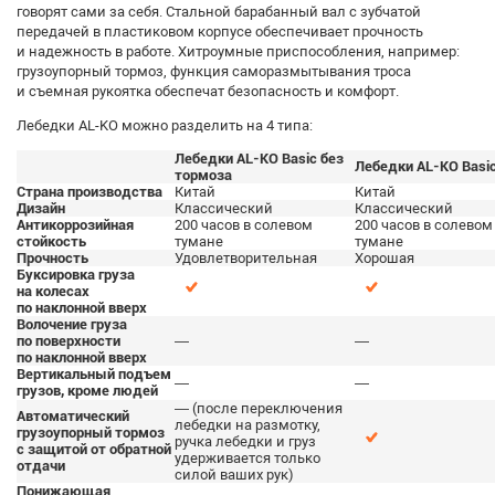
говорят сами за себя. Стальной барабанный вал с зубчатой
передачей в пластиковом корпусе обеспечивает прочность
и надежность в работе. Хитроумные приспособления, например:
грузоупорный тормоз, функция саморазмытывания троса
и съемная рукоятка обеспечат безопасность и комфорт.
Лебедки AL-KO можно разделить на 4 типа:
Лебедки AL-KO Basic без
Лебедки AL-KO Basi
тормоза
Страна производства
Китай
Китай
Дизайн
Классический
Классический
Антикоррозийная
200 часов в солевом
200 часов в солевом
стойкость
тумане
тумане
Прочность
Удовлетворительная
Хорошая
Буксировка груза
на колесах
по наклонной вверх
Волочение груза
по поверхности
—
—
по наклонной вверх
Вертикальный подъем
—
—
грузов, кроме людей
— (после переключения
Автоматический
лебедки на размотку,
грузоупорный тормоз
ручка лебедки и груз
с защитой от обратной
удерживается только
отдачи
силой ваших рук)
Понижающая