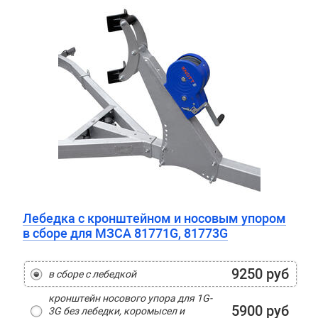
Лебедка с кронштейном и носовым упором
в сборе для МЗСА 81771G, 81773G
9250 руб
в сборе с лебедкой
кронштейн носового упора для 1G-
5900 руб
3G без лебедки, коромысел и