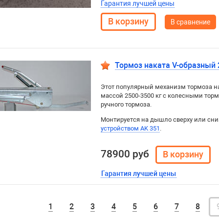
Гарантия лучшей цены
В сравнение
Тормоз наката V-образный 2
Этот популярный механизм тормоза на
массой 2500-3500 кг с колесными то
ручного тормоза.
Монтируется на дышло сверху или сн
устройством AK 351
.
78900 руб
Гарантия лучшей цены
1
2
3
4
5
6
7
8