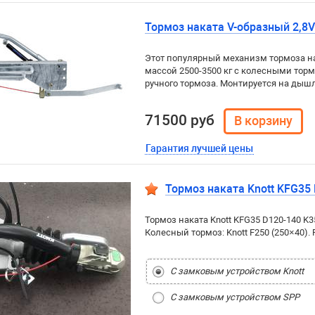
Тормоз наката V-образный 2,8VB
Этот популярный механизм тормоза на
массой 2500-3500 кг с колесными то
ручного тормоза. Монтируется на дышло
71500 руб
Гарантия лучшей цены
Тормоз наката Knott KFG35
Тормоз наката Knott KFG35 D120-140 K3
Колесный тормоз: Knott F250 (250×40). 
С замковым устройством Knott
С замковым устройством SPP