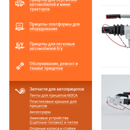
автомобилей и мини-
тракторов
Прицепы-платформы для
оборудования
Прицепы для легковых
автомобилей б/у
Обслуживание, ремонт и
тюнинг прицепов
Запчасти для автоприцепов
Тенты для прицепов МЗСА
Пластиковые крышки для
прицепов
Аксессуары
Замковые устройства
(сцепные головки) и петли
Опорные колеса и стойки