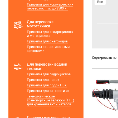
Все
Прицепы для коммерческих
перевозок п.м. до 3500 кг
Для перевозки
мототехники
Прицепы для квадроциклов
и мотоциклов
Прицепы для снегоходов
Прицепы с пластиковыми
крышками
Сортировать по:
Для перевозки водной
техники
Прицепы для гидроциклов
Прицепы для лодок
Прицепы для лодок ПВХ
Прицепы для катеров и яхт
Технологические
транспортные тележки (ТТТ)
для хранения яхт и катеров
Прицепы для перевозки