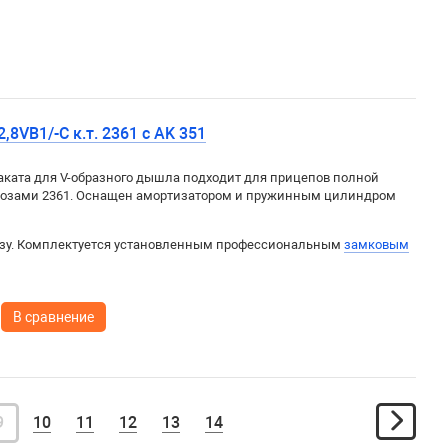
,8VB1/-C к.т. 2361 c AK 351
ката для V-образного дышла подходит для прицепов полной
рмозами 2361. Оснащен амортизатором и пружинным цилиндром
изу. Комплектуется установленным профессиональным
замковым
В сравнение
9
10
11
12
13
14