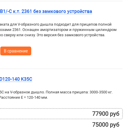
1/-C к.т. 2361 без замкового устройства
ката для V-образного дышла подходит для прицепов полной
рмозами 2361. Оснащен амортизатором и пружинным цилиндром
 сверху или снизу. Это версия без замкового устройства.
В сравнение
 D120-140 K35C
5C на V-образное дышло. Полная масса прицепа: 3000-3500 кг.
Расстояние Е = 120-140 мм.
77900 руб
75000 руб