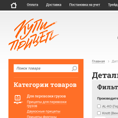
Оплата
Доставка
Постановка на учет
Трейд
Главная
Дет
Детал
Категории товаров
Филь
Для перевозки грузов
Производит
Прицепы для перевозки
грузов
AL-KO (Г
Двухосные прицепы
Knott (Ве
Прицепы-фургоны