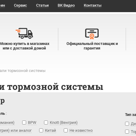
-ин
Сервис
Статьи
ВК Видео
Контакты
Можно купить в магазинах
Официальный поставщик и
или с доставкой домой
гарантия
али тормозной системы
и тормозной системы
тр
ель
:
Тип з
ермания)
BPW
Knott (Венгрия)
Де
нгрия) или аналог
Китай
Не известно
То