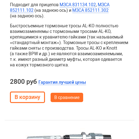
Подходит для прицепов
МЗСА 831134.102
,
МЗСА
852111.102
(на заднюю ось) и
МЗСА 852111.302
(на заднюю ось).
Быстросъемные тормозные тросы AL-KO полностью
взаимозаменяемы с тормозными тросами AL-KO,
крепящимися к уравнителю гайками (так называемый
«стандартный монтаж»). Тормозные тросы с креплением
гайками сняты с производства. Тросы
AL
-
KO
и
Knott
(а также
BPW
и др.) не являются взаимозаменяемыми,
т.к. имеют разный диаметр муфты, которая одевается
на кожух тормозного щитка.
2800 руб
Гарантия лучшей цены
В сравнение