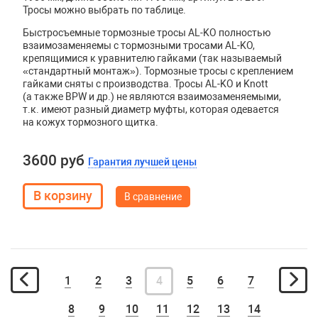
Тросы можно выбрать по таблице.
Быстросъемные тормозные тросы AL-KO полностью
взаимозаменяемы с тормозными тросами AL-KO,
крепящимися к уравнителю гайками (так называемый
«стандартный монтаж»). Тормозные тросы с креплением
гайками сняты с производства. Тросы
AL
-
KO
и
Knott
(а также
BPW
и др.) не являются взаимозаменяемыми,
т.к. имеют разный диаметр муфты, которая одевается
на кожух тормозного щитка.
3600 руб
Гарантия лучшей цены
В сравнение
1
2
3
4
5
6
7
8
9
10
11
12
13
14