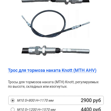
Трос для тормоза наката Knott (МТН AHV)
Тросы для тормозов наката (МТН) Knott, регулируемых
по высоте, складных или изогнутых.
2900 руб
М10 S=800 H=1170 мм
4400 руб
М10 S=1200 H=1570 мм