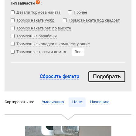
Тип запчасти
:
Детали тормоза наката
Прочее
Тормоз наката V-обр.
Тормоз наката под квадрат
Тормоз наката рег. по высоте
Тормозные барабаны
Тормозные колодки и комплектующие
Тормозные тросы и компл.
Все
Сбросить фильтр
Сортировать по:
Умолчанию
Цене
Названию