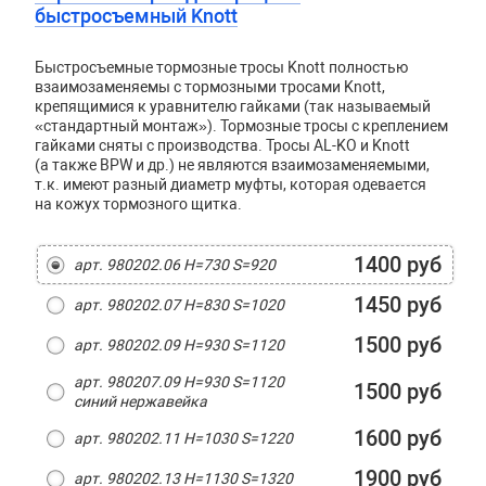
быстросъемный Knott
Быстросъемные тормозные тросы Knott полностью
взаимозаменяемы с тормозными тросами Knott,
крепящимися к уравнителю гайками (так называемый
«стандартный монтаж»). Тормозные тросы с креплением
гайками сняты с производства. Тросы AL-KO и Knott
(а также BPW и др.) не являются взаимозаменяемыми,
т.к. имеют разный диаметр муфты, которая одевается
на кожух тормозного щитка.
1400 руб
арт. 980202.06 H=730 S=920
1450 руб
арт. 980202.07 H=830 S=1020
1500 руб
арт. 980202.09 H=930 S=1120
арт. 980207.09 H=930 S=1120
1500 руб
синий нержавейка
1600 руб
арт. 980202.11 H=1030 S=1220
1900 руб
арт. 980202.13 H=1130 S=1320