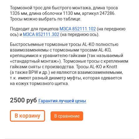
Тормозной трос для быстрого монтажа, длина троса
1326 мм, длина оболочки 1130 мм, артикул 247286.
Тросы можно выбрать по таблице.
Подходит для прицепов
МЗСА 852111.102
(на переднюю
ось) и
МЗСА 852111.302
(на переднюю ось).
Быстросъемные тормозные тросы AL-KO полностью
взаимозаменяемы с тормозными тросами AL-KO,
крепящимися к уравнителю гайками (так называемый
«стандартный монтаж»). Тормозные тросы с креплением
гайками сняты с производства. Тросы
AL
-
KO
и
Knott
(а также
BPW
и др.) не являются взаимозаменяемыми,
т.к. имеют разный диаметр муфты, которая одевается
на кожух тормозного щитка.
2500 руб
Гарантия лучшей цены
В сравнение