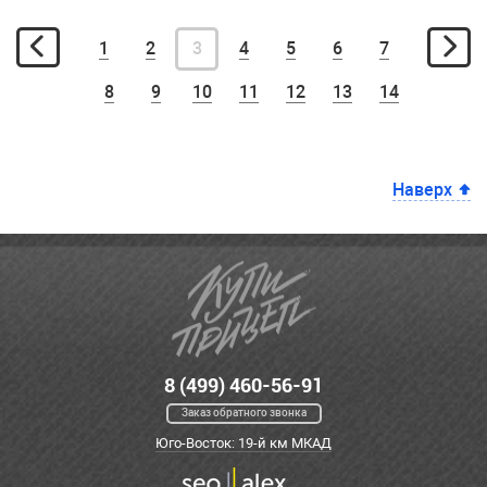
1
2
3
4
5
6
7
8
9
10
11
12
13
14
Наверх
8 (499) 460-56-91
Заказ обратного звонка
Юго-Восток: 19-й км МКАД