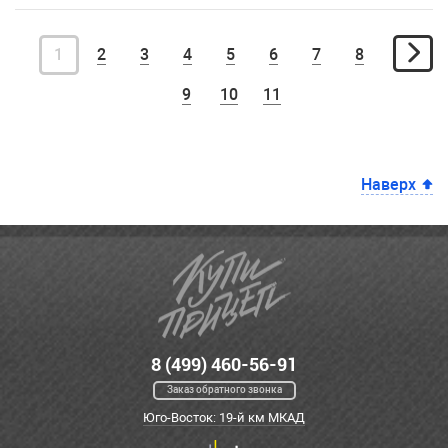
1
2
3
4
5
6
7
8
9
10
11
Наверх
8 (499) 460-56-91
Заказ обратного звонка
Юго-Восток: 19-й км МКАД