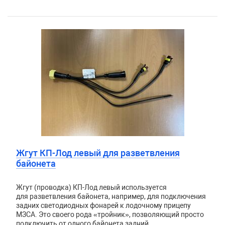
Жгут КП-Лод левый для разветвления
байонета
Жгут (проводка) КП-Лод левый используется
для разветвления байонета, например, для подключения
задних светодиодных фонарей к лодочному прицепу
МЗСА. Это своего рода «тройник», позволяющий просто
подключить от одного байонета задний