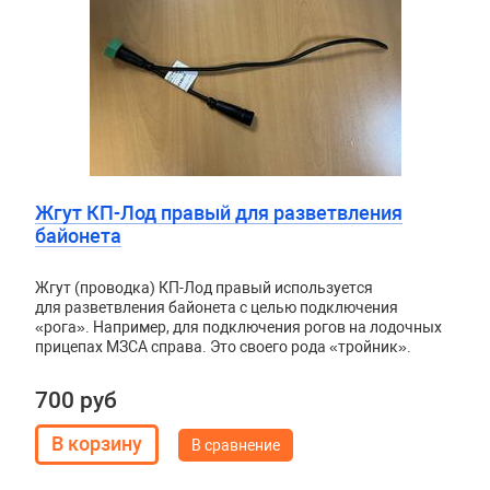
Жгут КП-Лод правый для разветвления
байонета
Жгут (проводка) КП-Лод правый используется
для разветвления байонета с целью подключения
«рога». Например, для подключения рогов на лодочных
прицепах МЗСА справа. Это своего рода «тройник».
700 руб
В сравнение