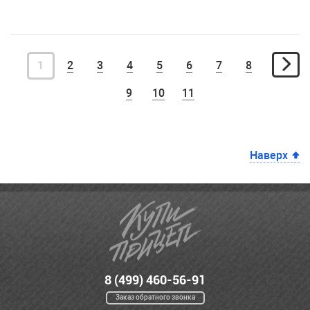
1
2
3
4
5
6
7
8
9
10
11
Наверх
8 (499) 460-56-91
Заказ обратного звонка