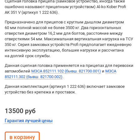
Сцепная головка прицепа (замковое устройство, иногда также
ошибочно называют прицепным устройством) Al-ko Kober Profi
AK 351 V (артикул 1 222 636).
Предназначено для прицепов с круглым дышлом диаметром
60 мм полной массой не более 3500 кг. Два горизонтальных
отверстия диаметром 16,2 мм для болтов, расстояние между
отверстиями 54 мм. Максимальная вертикальная нагрузка на ТСУ
350 кг. Серия замковых устройств Profi предполагает ежедневную
интенсивную эксплуатацию, большие нагрузки и рассчитана
на долгий срок службы.
Данная сцепная головка применяется на прицепах для перевозки
автомобилей
МЗСА 852111.102 (бывш. 821700.001)
и
МЗСА
852111.302 (бывш. 821700.002)
.
Данная комплектация (артикул 1 222 636) включает замковое
устройство без крепежа и проставок.
13500 руб
Гарантия лучшей цены