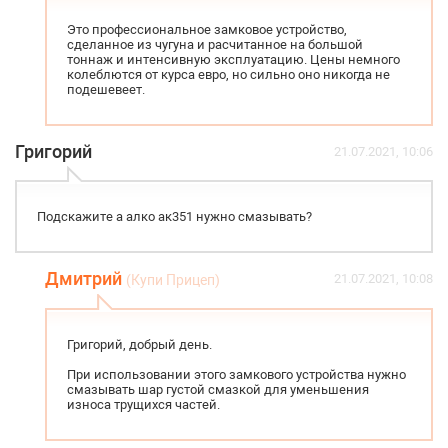
Это профессиональное замковое устройство,
сделанное из чугуна и расчитанное на большой
тоннаж и интенсивную эксплуатацию. Цены немного
колеблются от курса евро, но сильно оно никогда не
подешевеет.
Григорий
21.07.2021, 10:06
Подскажите а алко ак351 нужно смазывать?
Дмитрий
21.07.2021, 10:08
(Купи Прицеп)
Григорий, добрый день.
При использовании этого замкового устройства нужно
смазывать шар густой смазкой для уменьшения
износа трущихся частей.