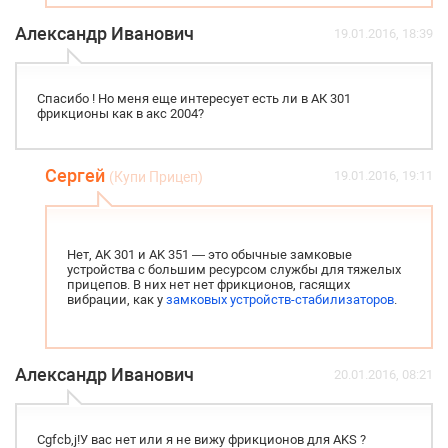
Александр Иванович
19.01.2016, 18:39
Спасибо ! Но меня еще интересует есть ли в АК 301
фрикционы как в акс 2004?
Сергей
19.01.2016, 19:11
(Купи Прицеп)
Нет, AK 301 и AK 351 — это обычные замковые
устройства с большим ресурсом службы для тяжелых
прицепов. В них нет нет фрикционов, гасящих
вибрации, как у
замковых устройств-стабилизаторов
.
Александр Иванович
20.01.2016, 08:21
Cgfcb,j!У вас нет или я не вижу фрикционов для AKS ?