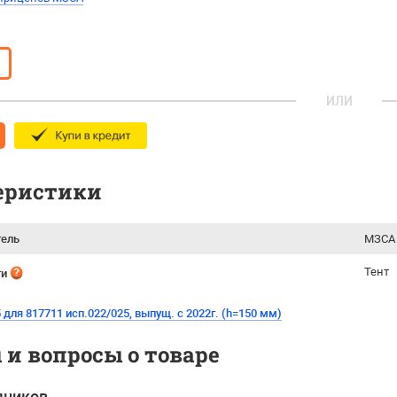
ИЛИ
еристики
тель
МЗСА 
Тент
ти
 для 817711 исп.022/025, выпущ. с 2022г. (h=150 мм)
и вопросы о товаре
дников