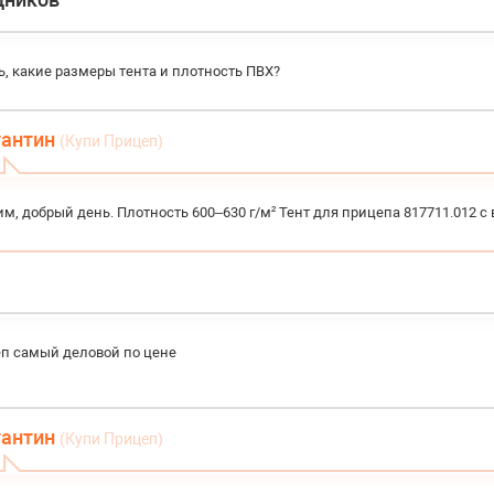
, какие размеры тента и плотность ПВХ?
тантин
(Купи Прицеп)
м, добрый день. Плотность 600–630 г/м² Тент для прицепа 817711.012 с
п самый деловой по цене
тантин
(Купи Прицеп)