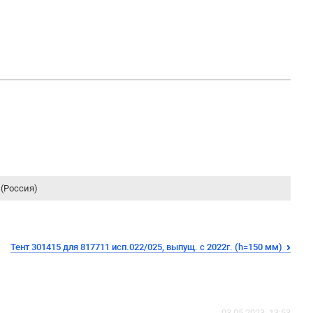
(Россия)
Тент 301415 для 817711 исп.022/025, выпущ. с 2022г. (h=150 мм)
03.05.2023, 13:53