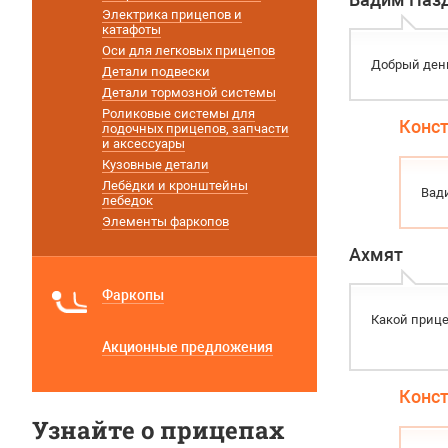
Электрика прицепов и
катафоты
Оси для легковых прицепов
Добрый день
Детали подвески
Детали тормозной системы
Роликовые системы для
Конс
лодочных прицепов, запчасти
и аксессуары
Кузовные детали
Лебёдки и кронштейны
Вади
лебедок
Элементы фаркопов
Ахмят
Фаркопы
Какой прице
Акционные предложения
Конс
Узнайте о прицепах