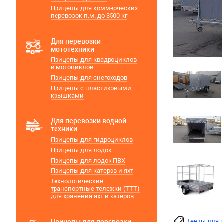
Прицепы для коммерческих
перевозок п.м. до 3500 кг
Для перевозки
мототехники
Прицепы для квадроциклов
и мотоциклов
Прицепы для снегоходов
Прицепы с пластиковыми
крышками
Для перевозки водной
техники
Прицепы для гидроциклов
Прицепы для лодок
Прицепы для лодок ПВХ
Прицепы для катеров и яхт
Технологические
транспортные тележки (ТТТ)
для хранения яхт и катеров
Тенты для
Прицепы для перевозки