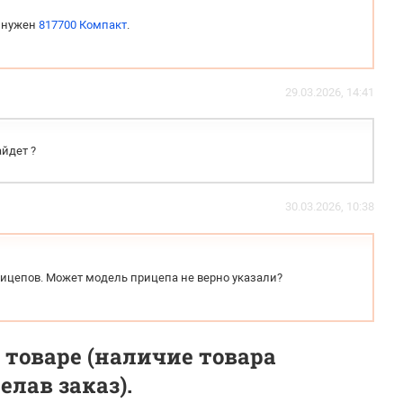
м нужен
817700 Компакт
.
29.03.2026, 14:41
айдет ?
30.03.2026, 10:38
рицепов. Может модель прицепа не верно указали?
 товаре (наличие товара
лав заказ).