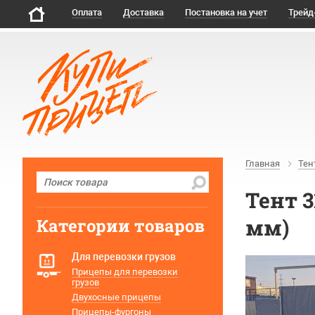
Оплата
Доставка
Постановка на учет
Трейд
Главная
Тен
Тент 3
мм)
Категории товаров
Для перевозки грузов
Прицепы для перевозки
грузов
Двухосные прицепы
Прицепы-фургоны