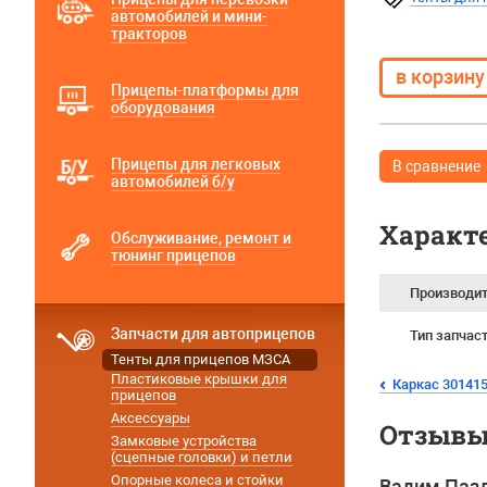
автомобилей и мини-
тракторов
Прицепы-платформы для
оборудования
Прицепы для легковых
В сравнение
автомобилей б/у
Характ
Обслуживание, ремонт и
тюнинг прицепов
Производи
Запчасти для автоприцепов
Тип запчас
Тенты для прицепов МЗСА
Пластиковые крышки для
Каркас 301415
прицепов
Аксессуары
Отзывы 
Замковые устройства
(сцепные головки) и петли
Опорные колеса и стойки
Вадим Паз