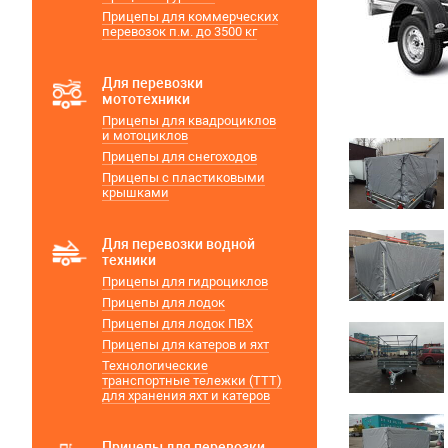
Прицепы для коммерческих
перевозок п.м. до 3500 кг
Для перевозки
мототехники
Прицепы для квадроциклов
и мотоциклов
Прицепы для снегоходов
Прицепы с пластиковыми
крышками
Для перевозки водной
техники
Прицепы для гидроциклов
Прицепы для лодок
Прицепы для лодок ПВХ
Прицепы для катеров и яхт
Технологические
транспортные тележки (ТТТ)
для хранения яхт и катеров
Прицепы для перевозки