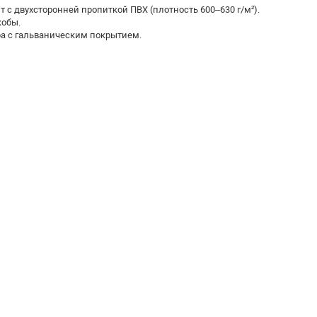
с двухсторонней пропиткой ПВХ (плотность 600–630 г/м²).
кобы.
а с гальваническим покрытием.