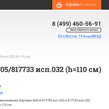
Корзина
(0 товаров)
8 (499) 460-56-91
Заказ обратного звонка
Юго-Восток: 19-й км МКАД
3 исп.032 (h=110 см)
05/817733 исп.032 (h=110 см)
и
ре
миниевыми бортами МЗСА 817705 исп.032 и 817733 исп.032.
 110 см.