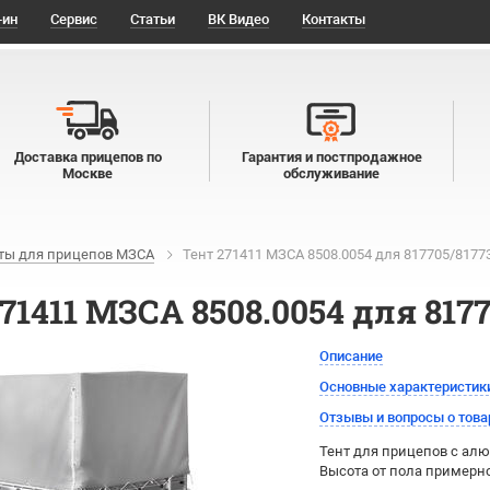
-ин
Сервис
Статьи
ВК Видео
Контакты
Доставка прицепов по
Гарантия и постпродажное
Москве
обслуживание
ты для прицепов МЗСА
Тент 271411 МЗСА 8508.0054 для 817705/81773
71411 МЗСА 8508.0054 для 8177
Описание
Основные характеристик
Отзывы и вопросы о това
Тент для прицепов с алю
Высота от пола примерно