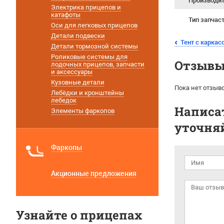
Производи
Электрика прицепов и
катафоты
Тип запчас
Оси для легковых прицепов
Детали подвески
Тент с каркас
Детали тормозной системы
Роликовые системы для
Отзывы 
лодочных прицепов, запчасти
и аксессуары
Кузовные детали
Пока нет отзыво
Лебёдки и кронштейны
лебедок
Написат
Элементы фаркопов
уточняй
Фаркопы
Акционные предложения
Узнайте о прицепах