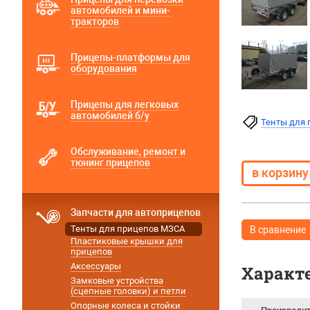
автомобилей и мини-
тракторов
Прицепы-платформы для
оборудования
Прицепы для легковых
автомобилей б/у
Тенты для
Обслуживание, ремонт и
тюнинг прицепов
Запчасти для автоприцепов
Тенты для прицепов МЗСА
В сравнение
Пластиковые крышки для
прицепов
Аксессуары
Характ
Замковые устройства
(сцепные головки) и петли
Опорные колеса и стойки