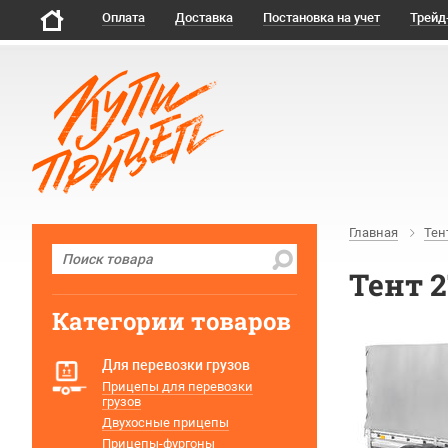
Оплата
Доставка
Постановка на учет
Трейд
Главная
Тен
Тент 2
Категории товаров
Для перевозки грузов
Прицепы для перевозки
грузов
Двухосные прицепы
Прицепы-фургоны