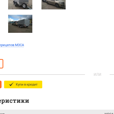
 прицепов МЗСА
ИЛИ
еристики