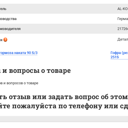
тель
AL-KO
изводства
Герм
оизводителя
21726
Детал
ти
ормоза наката 90 S/3
Гофра (ре
251S
и вопросы о товаре
в и вопросов о товаре
ь отзыв или задать вопрос об этом
те пожалуйста по телефону или сде