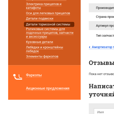
Электрика прицепов и
катафоты
Производи
Оси для легковых прицепов
Страна про
Детали подвески
Детали тормозной системы
Артикул пр
Роликовые системы для
лодочных прицепов, запчасти
Тип запчас
и аксессуары
Кузовные детали
Амортизатор т
Лебёдки и кронштейны
лебедок
Элементы фаркопов
Отзывы 
Пока нет отзыво
Фаркопы
Написат
Акционные предложения
уточняй