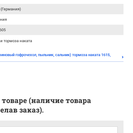
 (Германия)
ания
605
и тормоза наката
зиновый гофрочехол, пыльник, сальник) тормоза наката 161S,
 товаре (наличие товара
лав заказ).