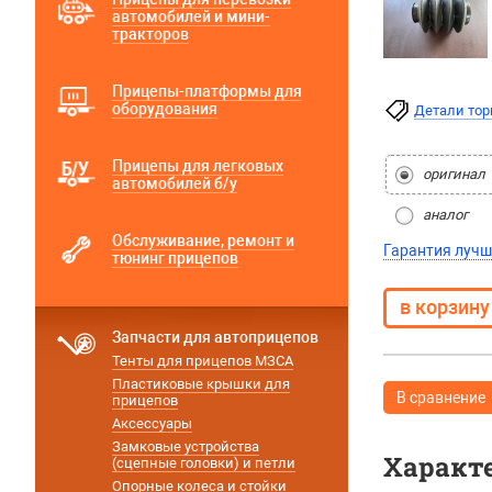
автомобилей и мини-
тракторов
Прицепы-платформы для
оборудования
Детали то
Прицепы для легковых
оригинал
автомобилей б/у
аналог
Обслуживание, ремонт и
Гарантия лучш
тюнинг прицепов
Запчасти для автоприцепов
Тенты для прицепов МЗСА
Пластиковые крышки для
В сравнение
прицепов
Аксессуары
Замковые устройства
Характ
(сцепные головки) и петли
Опорные колеса и стойки