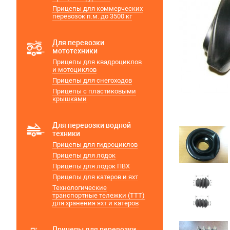
Прицепы для коммерческих
перевозок п.м. до 3500 кг
Для перевозки
мототехники
Прицепы для квадроциклов
и мотоциклов
Прицепы для снегоходов
Прицепы с пластиковыми
крышками
Для перевозки водной
техники
Прицепы для гидроциклов
Прицепы для лодок
Прицепы для лодок ПВХ
Прицепы для катеров и яхт
Технологические
транспортные тележки (ТТТ)
для хранения яхт и катеров
Прицепы для перевозки