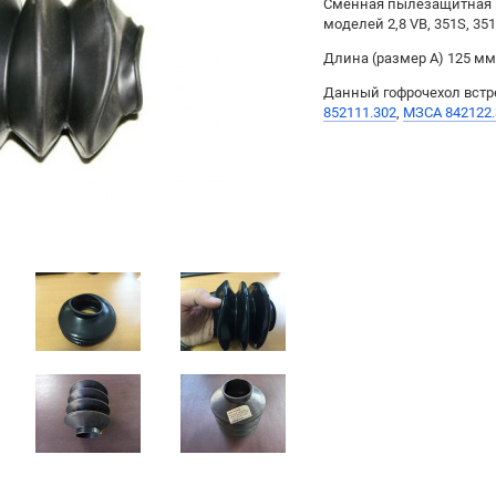
Сменная пылезащитная г
моделей 2,8 VB, 351S, 351 V
Длина (размер A) 125 мм
Данный гофрочехол встр
852111.302
,
МЗСА 842122.