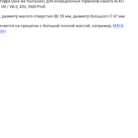
офра (она же пыльник) для инерционных тормозов наката Al-KO
B / VB-2, 43V, 3500 Profi.
, диаметр малого отверстия (B) 55 мм, диаметр большого © 67 мм.
ечается на прицепах с большой полной массой, например,
МЗСА
301
.