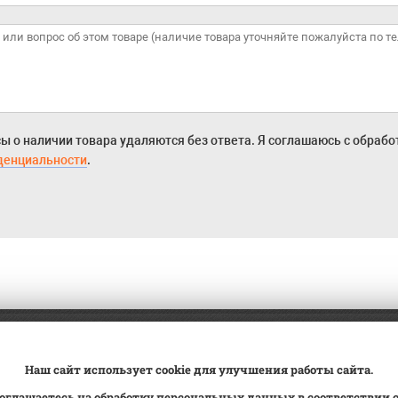
ы о наличии товара удаляются без ответа. Я соглашаюсь с обраб
денциальности
.
а
Трейд-ин
ВК Видео
Наш сайт использует cookie для улучшения работы сайта.
вка
Сервис
Контакты
оглашаетесь на обработку персональных данных в соответствии 
овка на учет
Статьи