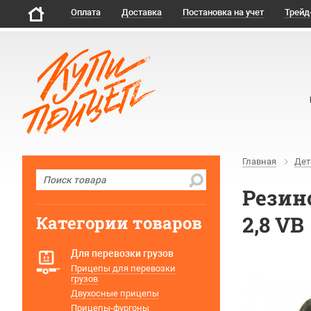
Оплата
Доставка
Постановка на учет
Трейд
Главная
Дет
Резин
2,8 VB
Категории товаров
Для перевозки грузов
Прицепы для перевозки
грузов
Двухосные прицепы
Прицепы-фургоны