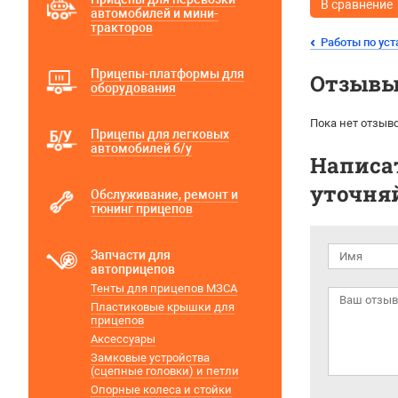
В сравнение
автомобилей и мини-
тракторов
Работы по уст
Прицепы-платформы для
Отзывы 
оборудования
Пока нет отзыво
Прицепы для легковых
автомобилей б/у
Написат
уточняй
Обслуживание, ремонт и
тюнинг прицепов
Запчасти для
автоприцепов
Тенты для прицепов МЗСА
Пластиковые крышки для
прицепов
Аксессуары
Замковые устройства
(сцепные головки) и петли
Опорные колеса и стойки