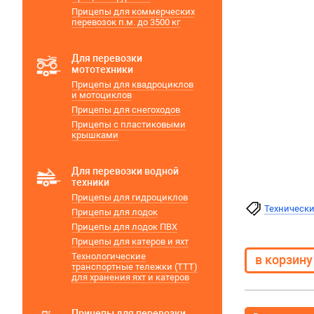
Прицепы для коммерческих
перевозок п.м. до 3500 кг
Для перевозки
мототехники
Прицепы для квадроциклов
и мотоциклов
Прицепы для снегоходов
Прицепы с пластиковыми
крышками
Для перевозки водной
техники
Прицепы для гидроциклов
Технически
Прицепы для лодок
Прицепы для лодок ПВХ
Прицепы для катеров и яхт
Технологические
транспортные тележки (ТТТ)
для хранения яхт и катеров
Прицепы для перевозки