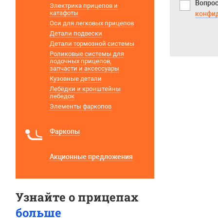
Вопрос
Электрика прицепов и
катафоты
конфи
Оси для легковых прицепов
Детали подвески
Детали тормозной системы
Роликовые системы для
лодочных прицепов,
запчасти и аксессуары
Кузовные детали
Лебёдки и кронштейны
лебедок
Элементы фаркопов
Фаркопы
Акционные предложения
Узнайте о прицепах
больше