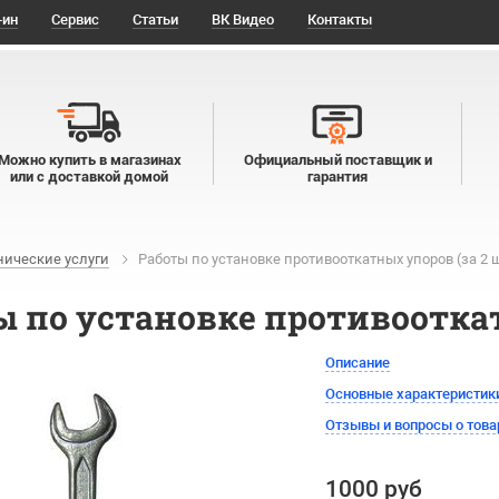
-ин
Сервис
Статьи
ВК Видео
Контакты
Можно купить в магазинах
Официальный поставщик и
или с доставкой домой
гарантия
нические услуги
Работы по установке противооткатных упоров (за 2 ш
ы по установке противооткат
Описание
Основные характеристик
Отзывы и вопросы о това
1000 руб