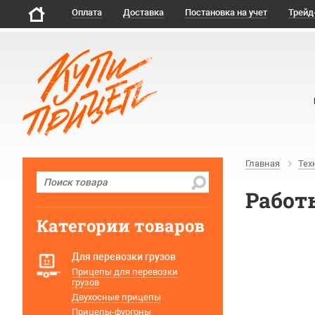
Оплата
Доставка
Постановка на учет
Трейд
Главная
Тех
Работ
Категории товаров
Для перевозки грузов
Прицепы для перевозки
грузов
Двухосные прицепы
Прицепы-фургоны