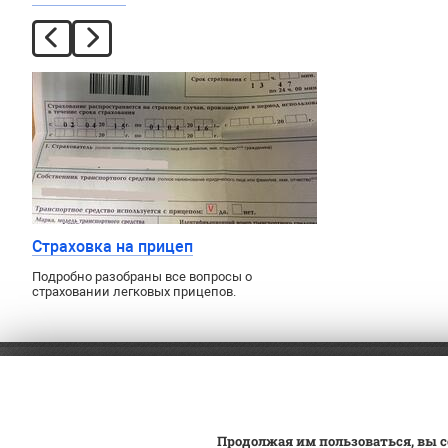
Страховка на прицеп
Подробно разобраны все вопросы о
страховании легковых прицепов.
8 (499) 460-56-91
Оплат
Доста
Заказ обратного звонка
Продолжая им пользоваться, вы с
Постан
Юго-Восток: 19-й км МКАД