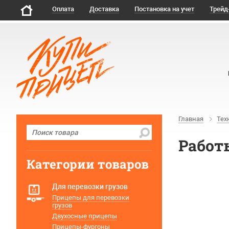
Оплата
Доставка
Постановка на учет
Трейд
Главная
Тех
Работы
Категории товаров
Для перевозки грузов
Прицепы для перевозки
грузов
Двухосные прицепы
Прицепы-фургоны