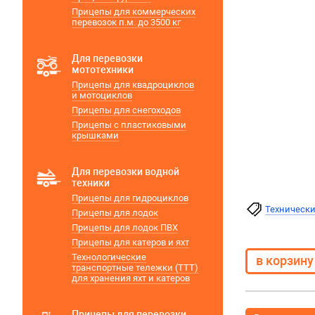
Прицепы для коммерческих
перевозок п.м. до 3500 кг
Для перевозки
мототехники
Прицепы для квадроциклов
и мотоциклов
Прицепы для снегоходов
Прицепы с пластиковыми
крышками
Для перевозки водной
техники
Прицепы для гидроциклов
Технически
Прицепы для лодок
Прицепы для лодок ПВХ
Прицепы для катеров и яхт
Технологические
транспортные тележки (ТТТ)
для хранения яхт и катеров
Прицепы для перевозки