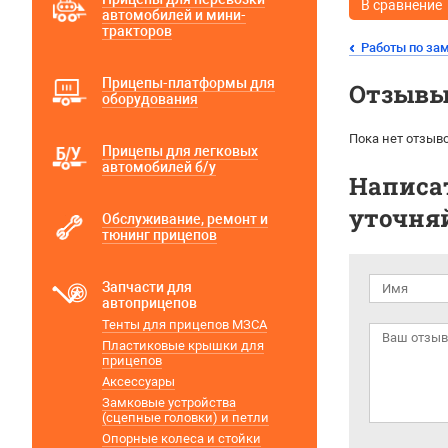
В сравнение
автомобилей и мини-
тракторов
Работы по зам
Прицепы-платформы для
Отзывы 
оборудования
Пока нет отзыво
Прицепы для легковых
автомобилей б/у
Написат
уточняй
Обслуживание, ремонт и
тюнинг прицепов
Запчасти для
автоприцепов
Тенты для прицепов МЗСА
Пластиковые крышки для
прицепов
Аксессуары
Замковые устройства
(сцепные головки) и петли
Опорные колеса и стойки