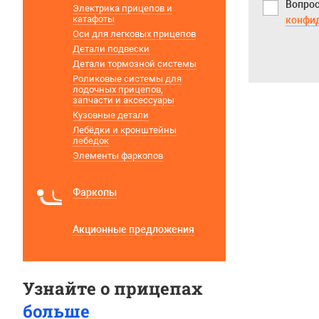
Вопрос
Электрика прицепов и
катафоты
конфи
Оси для легковых прицепов
Детали подвески
Детали тормозной системы
Роликовые системы для
лодочных прицепов,
запчасти и аксессуары
Кузовные детали
Лебёдки и кронштейны
лебедок
Элементы фаркопов
Фаркопы
Акционные предложения
Узнайте о прицепах
больше