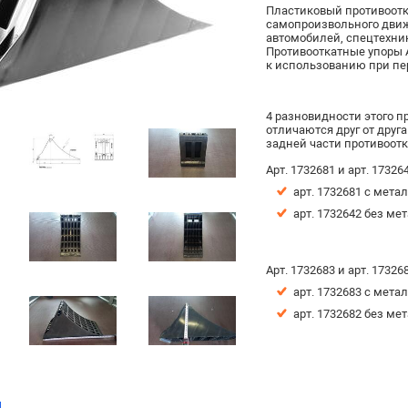
Пластиковый противоотк
самопроизвольного движ
автомобилей, спецтехни
Противооткатные упоры 
к использованию при пе
4 разновидности этого пр
отличаются друг от друг
задней части противоот
Арт. 1732681 и арт. 1732
арт. 1732681 с мет
арт. 1732642 без м
Арт. 1732683 и арт. 1732
арт. 1732683 с мет
арт. 1732682 без м
ы