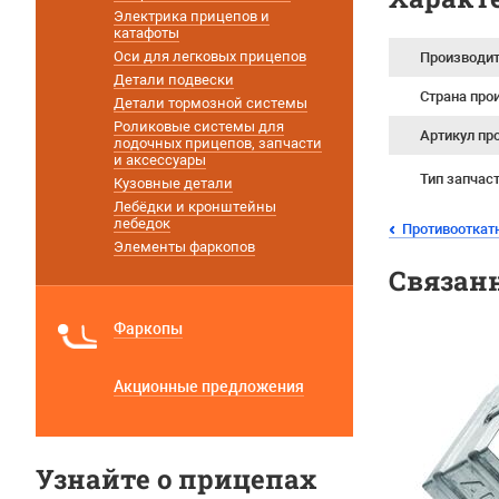
Электрика прицепов и
катафоты
Оси для легковых прицепов
Производи
Детали подвески
Страна про
Детали тормозной системы
Роликовые системы для
Артикул пр
лодочных прицепов, запчасти
и аксессуары
Тип запчас
Кузовные детали
Лебёдки и кронштейны
лебедок
Противооткат
Элементы фаркопов
Связан
Фаркопы
Акционные предложения
Узнайте о прицепах