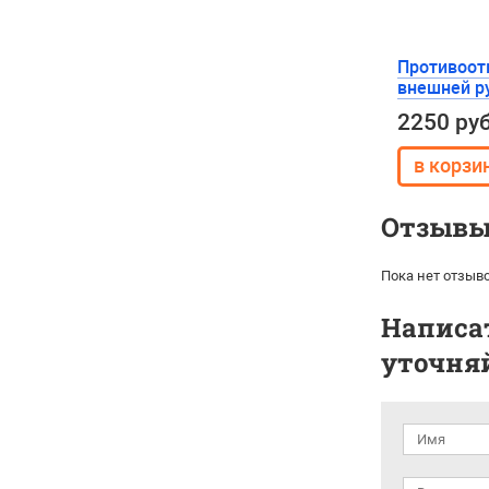
Противоот
внешней р
2250 ру
Отзывы 
Пока нет отзыво
Написат
уточняй