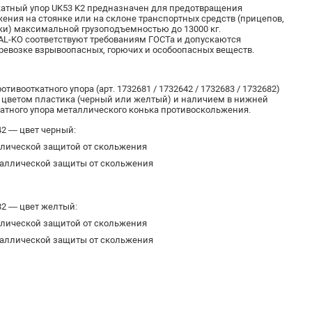
атный упор UK53 K2 предназначен для предотвращения
ения на стоянке или на склоне транспортных средств (прицепов,
ки) максимальной грузоподъемностью до 13000 кг.
AL-KO соответствуют требованиям ГОСТа и допускаются
ревозке взрывоопасных, горючих и особоопасных веществ.
отивооткатного упора (арт. 1732681 / 1732642 / 1732683 / 1732682)
а цветом пластика (черный или желтый) и наличием в нижней
катного упора металлического конька противоскольжения.
642 — цвет черный:
аллической защитой от скольжения
еталлической защиты от скольжения
682 — цвет желтый:
аллической защитой от скольжения
еталлической защиты от скольжения