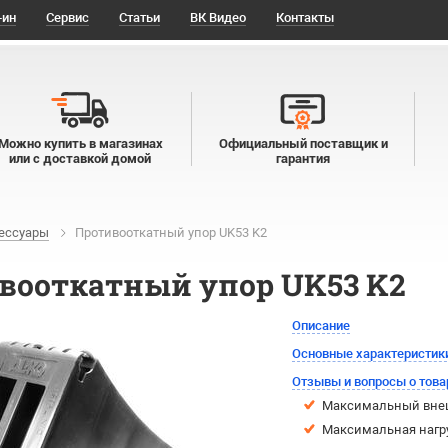
-ин
Сервис
Статьи
ВК Видео
Контакты
Можно купить в магазинах
Официальный поставщик и
или с доставкой домой
гарантия
ессуары
Противооткатный упор UK53 K2
вооткатный упор UK53 K2
Описание
Основные характеристик
Отзывы и вопросы о това
Максимальный внеш
Максимальная нагруз