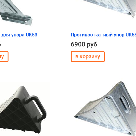
 для упора UK53
Противооткатный упор UK5
б
6900 руб