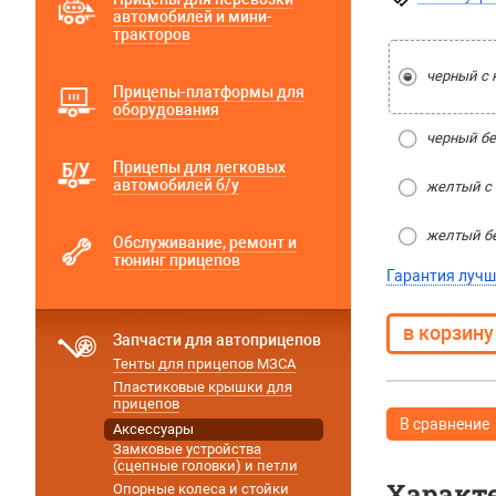
автомобилей и мини-
тракторов
черный c 
Прицепы-платформы для
оборудования
черный бе
Прицепы для легковых
автомобилей б/у
желтый с
желтый бе
Обслуживание, ремонт и
тюнинг прицепов
Гарантия лучш
Запчасти для автоприцепов
Тенты для прицепов МЗСА
Пластиковые крышки для
прицепов
В сравнение
Аксессуары
Замковые устройства
(сцепные головки) и петли
Характ
Опорные колеса и стойки