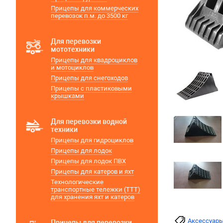
Прицепы для коммерческих
перевозок п.м. до 3500 кг
Для перевозки
мототехники
Прицепы для квадроциклов
и мотоциклов
Прицепы для снегоходов
Прицепы с пластиковыми
крышками
Для перевозки водной
техники
Прицепы для гидроциклов
Прицепы для лодок
Прицепы для лодок ПВХ
Прицепы для катеров и яхт
Технологические
транспортные тележки (ТТТ)
для хранения яхт и катеров
Аксессуар
Прицепы для перевозки