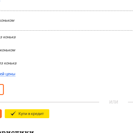
коньком
з конька
 коньком
з конька
ей цены
ИЛИ
еристики