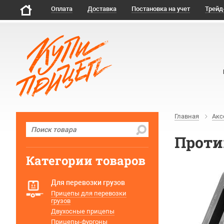
Оплата
Доставка
Постановка на учет
Трейд
Главная
Акс
Проти
Категории товаров
Для перевозки грузов
Прицепы для перевозки
грузов
Двухосные прицепы
Прицепы-фургоны