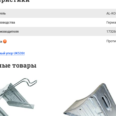
тель
AL-KO
изводства
Герм
оизводителя
17326
Проти
ти
ный упор UK53St
ные товары