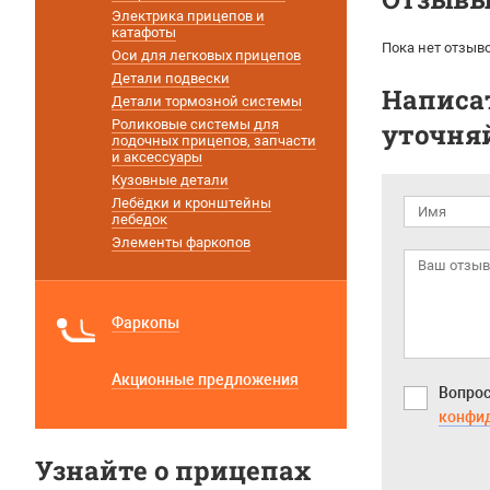
Электрика прицепов и
катафоты
Пока нет отзыво
Оси для легковых прицепов
Детали подвески
Написат
Детали тормозной системы
Роликовые системы для
уточняй
лодочных прицепов, запчасти
и аксессуары
Кузовные детали
Лебёдки и кронштейны
лебедок
Элементы фаркопов
Фаркопы
Акционные предложения
Вопрос
конфи
Узнайте о прицепах