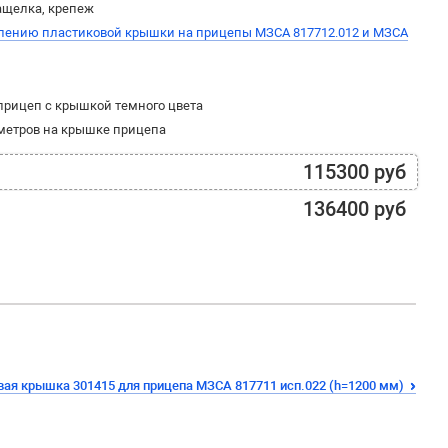
ащелка, крепеж
плению пластиковой крышки на прицепы МЗСА 817712.012 и МЗСА
прицеп с крышкой темного цвета
иметров на крышке прицепа
115300 руб
136400 руб
вая крышка 301415 для прицепа МЗСА 817711 исп.022 (h=1200 мм)