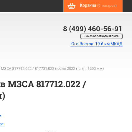
Корзина
(0 товаров)
8 (499) 460-56-91
Заказ обратного звонка
Юго-Восток: 19-й км МКАД
ЗСА 817712.022 / 817731.022 после 2022 г.в. (h=1200 мм)
 МЗСА 817712.022 /
м)
и
ре