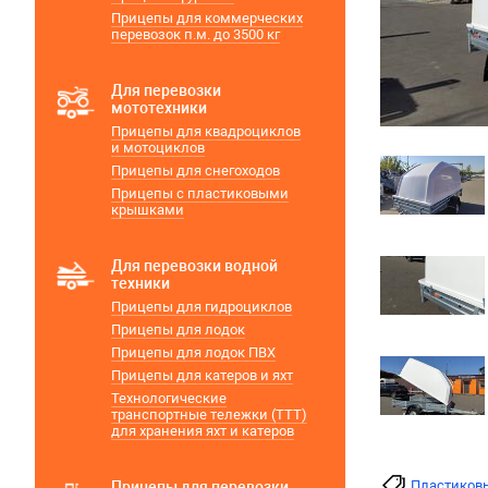
Прицепы для коммерческих
перевозок п.м. до 3500 кг
Для перевозки
мототехники
Прицепы для квадроциклов
и мотоциклов
Прицепы для снегоходов
Прицепы с пластиковыми
крышками
Для перевозки водной
техники
Прицепы для гидроциклов
Прицепы для лодок
Прицепы для лодок ПВХ
Прицепы для катеров и яхт
Технологические
транспортные тележки (ТТТ)
для хранения яхт и катеров
Пластиков
Прицепы для перевозки