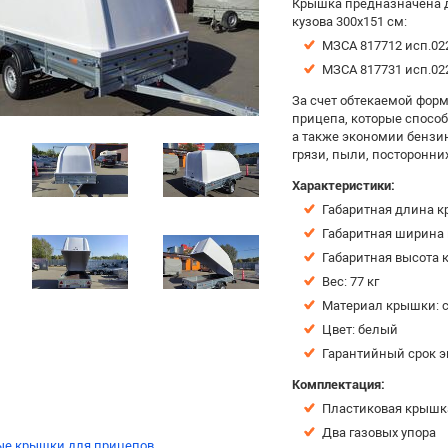
Крышка предназначена д
кузова 300х151 см:
МЗСА 817712 исп.02
МЗСА 817731 исп.02
За счет обтекаемой фор
прицепа, которые спосо
а также экономии бензин
грязи, пыли, посторонних
Характеристики:
Габаритная длина к
Габаритная ширина
Габаритная высота 
Вес: 77 кг
Материал крышки: 
Цвет: белый
Гарантийный срок э
Комплектация:
Пластиковая крышк
Два газовых упора
ые крышки для прицепов