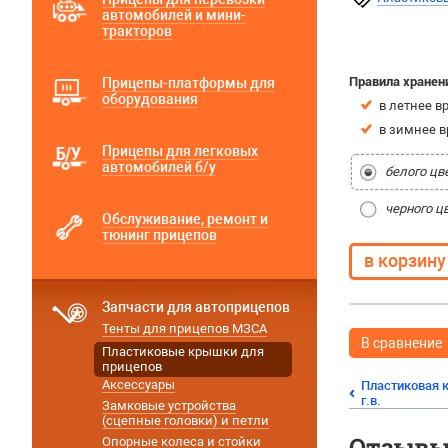
автомобилей и мини-
тракторов
Правила хранен
Прицепы-платформы для
оборудования
в летнее в
в зимнее в
Прицепы для легковых
автомобилей б/у
белого цв
черного ц
Обслуживание, ремонт и
тюнинг прицепов
Запчасти для автоприцепов
Тенты для прицепов МЗСА
В сравнение
Пластиковые крышки для
прицепов
Аксессуары
Пластиковая 
г.в.
Замковые устройства
(сцепные головки) и петли
Отзывы 
Опорные колеса и стойки