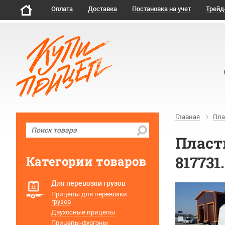
Оплата
Доставка
Постановка на учет
Трейд
Главная
Пла
Пласт
817731
Категории товаров
Для перевозки грузов
Прицепы для перевозки
грузов
Двухосные прицепы
Прицепы-фургоны