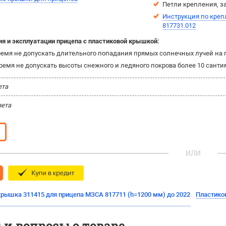
Петли крепления, з
Инструкция по кре
817731.012
ия и эксплуатации прицепа с пластиковой крышкой:
ремя не допускать длительного попадания прямых солнечных лучей на 
ремя не допускать высоты снежного и ледяного покрова более 10 сант
ета
вета
ИЛИ
крышка 311415 для прицепа МЗСА 817711 (h=1200 мм) до 2022
Пластико
и вопросы о товаре