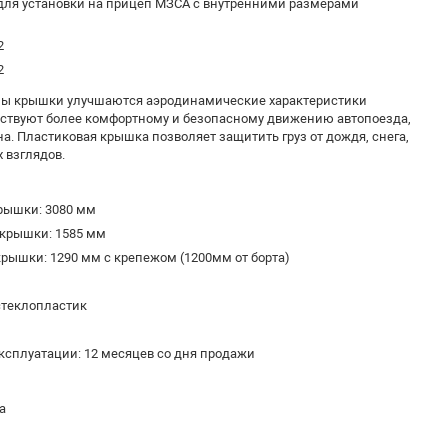
ля установки на прицеп МЗСА с внутренними размерами
2
2
мы крышки улучшаются аэродинамические характеристики
бствуют более комфортному и безопасному движению автопоезда,
а. Пластиковая крышка позволяет защитить груз от дождя, снега,
 взглядов.
рышки: 3080 мм
 крышки: 1585 мм
крышки: 1290 мм с крепежом (1200мм от борта)
стеклопластик
ксплуатации: 12 месяцев со дня продажи
а