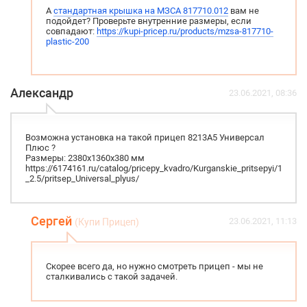
А
стандартная крышка на МЗСА 817710.012
вам не
подойдет? Проверьте внутренние размеры, если
совпадают:
https://kupi-pricep.ru/products/mzsa-817710-
plastic-200
Александр
23.06.2021, 08:36
Возможна установка на такой прицеп 8213A5 Универсал
Плюс ?
Размеры: 2380х1360х380 мм
https://6174161.ru/catalog/pricepy_kvadro/Kurganskie_pritsepyi/1.5_-
_2.5/pritsep_Universal_plyus/
Сергей
23.06.2021, 11:13
(Купи Прицеп)
Скорее всего да, но нужно смотреть прицеп - мы не
сталкивались с такой задачей.