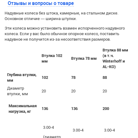
Отзывы и вопросы о товаре
Надувные колеса без штока, камерные, на стальном диске.
Основное отличие — ширина штулки.
Эти колеса можно установить взамен испорченного надувного
колеса. Если у вас было обычное опорное колесо, поставить
надувное не получится из-за несоответствия размеров.
Втулка 88 мм
Втулка 102
(в т.ч.
Втулка 78 мм
мм
Winterhoff и
AL-KO)
Глубина втулки,
102
78
88
мм
Диаметр
20
20
20
втулки, мм
Максимальная
136
136
200
нагрузка, кг
3.00-4
3.00-4
3.00-4
(диаметр