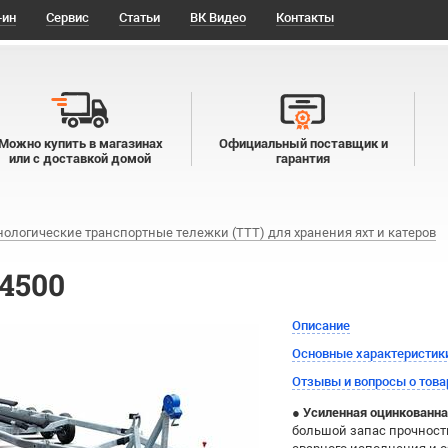
-ин
Сервис
Статьи
ВК Видео
Контакты
Можно купить в магазинах
Официальный поставщик и
или с доставкой домой
гарантия
нологические транспортные тележки (ТТТ) для хранения яхт и катеров
4500
Описание
Основные характеристик
Отзывы и вопросы о това
●
Усиленная оцинкованна
большой запас прочности