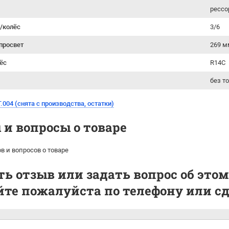
рессо
й/колёс
3/6
просвет
269 м
ёс
R14С
без т
004 (снята с производства, остатки)
и вопросы о товаре
в и вопросов о товаре
ь отзыв или задать вопрос об этом
те пожалуйста по телефону или сде