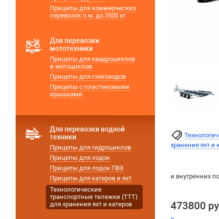
Прицепы для коммерческих
перевозок п.м. до 3500 кг
Для перевозки
мототехники
Прицепы для квадроциклов
и мотоциклов
Прицепы для снегоходов
Прицепы с пластиковыми
крышками
Для перевозки водной
Технологич
техники
хранения яхт и 
Прицепы для гидроциклов
Прицепы для лодок
Прицепы для лодок ПВХ
и внутренних п
Прицепы для катеров и яхт
Технологические
транспортные тележки (ТТТ)
473800 р
для хранения яхт и катеров