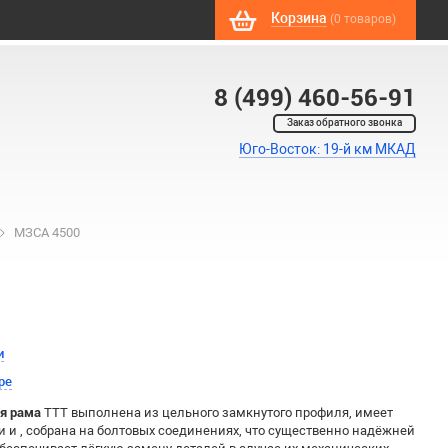
Корзина
(0 товаров)
8 (499) 460-56-91
Заказ обратного звонка
Юго-Восток: 19-й км МКАД
МЗСА 4500
и
ре
я рама
ТТТ выполнена из цельного замкнутого профиля, имеет
 и , собрана на болтовых соединениях, что существенно надёжней