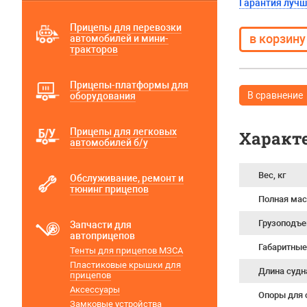
Гарантия луч
Прицепы для перевозки
автомобилей и мини-
тракторов
Прицепы-платформы для
В сравнение
оборудования
Прицепы для легковых
Характ
автомобилей б/у
Вес, кг
Обслуживание, ремонт и
тюнинг прицепов
Полная мас
Грузоподъ
Запчасти для
автоприцепов
Габаритны
Тенты для прицепов МЗСА
Пластиковые крышки для
Длина судн
прицепов
Аксессуары
Опоры для 
Замковые устройства