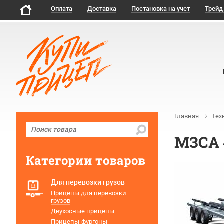
Оплата
Доставка
Постановка на учет
Трейд
Главная
Тех
МЗСА 
Категории товаров
Для перевозки грузов
Прицепы для перевозки
грузов
Двухосные прицепы
Прицепы-фургоны