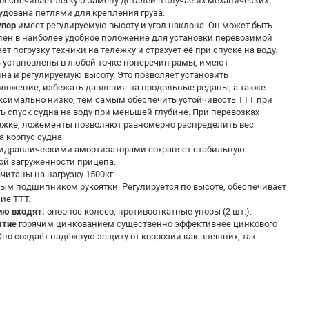
беспечивает лёгкую замену деталей в случае их механических
удована петлями для крепления груза.
упор
имеет регулируемую высоту и угол наклона. Он может быть
влен в наиболее удобное положение для установки перевозимой
ет погрузку техники на тележку и страхует её при спуске на воду.
ь установлены в любой точке поперечин рамы, имеют
на и регулируемую высоту. Это позволяет установить
оложение, избежать давления на продольные реданы, а также
ксимально низко, тем самым обеспечить устойчивость ТТТ при
 спуск судна на воду при меньшей глубине. При перевозках
лежке, ложементы позволяют равномерно распределить вес
 корпус судна.
гидравлическими амортизаторами сохраняет стабильную
ой загруженности прицепа.
читаны на нагрузку 1500кг.
ным подшипником рукоятки. Регулируется по высоте, обеспечивает
ие ТТТ.
ию входят:
опорное колесо, противооткатные упоры (2 шт.).
ытие
горячим цинкованием существенно эффективнее цинкового
но создаёт надёжную защиту от коррозии как внешних, так