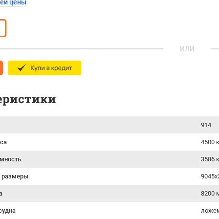
шей цены
ИЛИ
еристики
914
са
4500 к
емность
3586 к
е размеры
9045х
а
8200 
судна
ложе