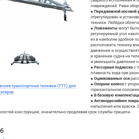
сварного исполнения и о
повреждений. Рама обор
●
Передвижной носовой 
отрегулирован и устано
техники. Лебёдка облегча
●
Ложементы
могут быт
регулируемый угол накло
их в наиболее удобное п
расположить технику ма
движении и осуществлять
и хранении судна на те
и уменьшить давление на
●
Рессорная подвеска
с 
плавность хода при разн
●
Оцинкованные оси
расс
●
Опорное колесо
с упор
еские транспортные тележки (ТТТ) для
горизонтальное положен
катеров
●
В базовую комплектац
●
Антикоррозийное покр
напыления или краски. О
олостей конструкции, значительно продлевая срок службы прицепа.
уб