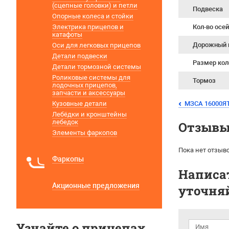
(сцепные головки) и петли
Подвеска
Опорные колеса и стойки
Электрика прицепов и
Кол-во осе
катафоты
Дорожный 
Оси для легковых прицепов
Детали подвески
Размер кол
Детали тормозной системы
Роликовые системы для
Тормоз
лодочных прицепов,
запчасти и аксессуары
Кузовные детали
МЗСА 16000ЯТ.
Лебёдки и кронштейны
лебедок
Отзывы 
Элементы фаркопов
Пока нет отзыво
Фаркопы
Написат
Акционные предложения
уточняй
Узнайте о прицепах