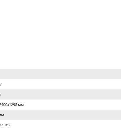
г
г
2400х1295 мм
мм
менты