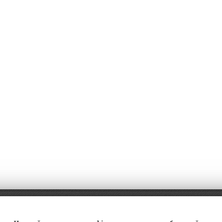
а
Трейд-ин
ВК Видео