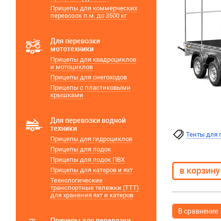
Прицепы для коммерческих
перевозок п.м. до 3500 кг
Для перевозки
мототехники
Прицепы для квадроциклов
и мотоциклов
Прицепы для снегоходов
Прицепы с пластиковыми
крышками
Для перевозки водной
техники
Тенты для
Прицепы для гидроциклов
Прицепы для лодок
Прицепы для лодок ПВХ
Прицепы для катеров и яхт
Технологические
транспортные тележки (ТТТ)
для хранения яхт и катеров
В сравнение
Прицепы для перевозки