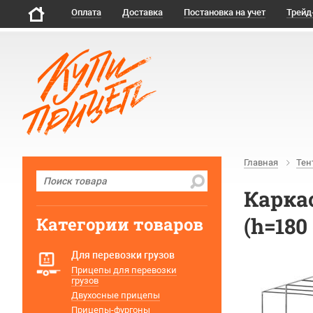
Оплата
Доставка
Постановка на учет
Трейд
Главная
Тен
Каркас
(h=180
Категории товаров
Для перевозки грузов
Прицепы для перевозки
грузов
Двухосные прицепы
Прицепы-фургоны