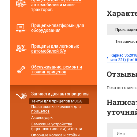
автомобилей и мини-
тракторов
Характ
Прицепы-платформы для
Производи
оборудования
Тип запчас
Прицепы для легковых
автомобилей б/у
Каркас 352018
исп.221) (h=1
Обслуживание, ремонт и
Отзывы 
тюнинг прицепов
Пока нет отзыво
Запчасти для автоприцепов
Написат
Тенты для прицепов МЗСА
Пластиковые крышки для
уточняй
прицепов
Аксессуары
Замковые устройства
(сцепные головки) и петли
Опорные колеса и стойки