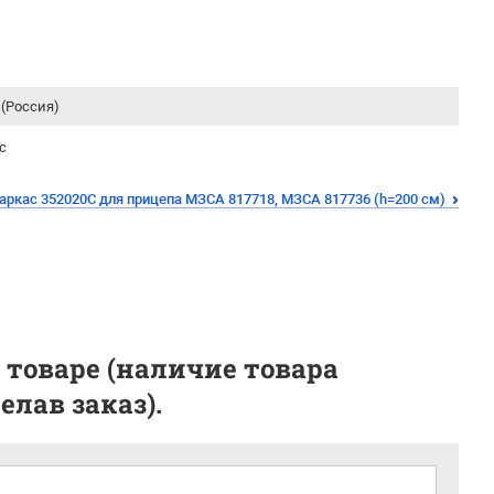
(Россия)
с
аркас 352020С для прицепа МЗСА 817718, МЗСА 817736 (h=200 см)
 товаре (наличие товара
лав заказ).