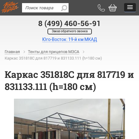
8 (499) 460-56-91
Заказ обратного звонка
Юго-Восток: 19-й км МКАД
Главная
Тенты для прицепов МЗСА
Каркас 351818С для 817719 и 831133.111 (h=180 см)
Каркас 351818С для 817719 и
831133.111 (h=180 см)