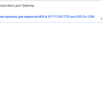
ластАвто для Трейлер
вая крышка для прицепов МЗСА 817717/817732 исп.032 (h=1200