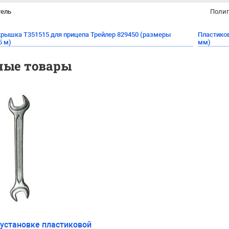
тель
Полип
крышка Т351515 для прицепа Трейлер 829450 (размеры
Пластико
5 м)
мм)
ные товары
 установке пластиковой