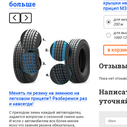
больше
крышки на
прицеп М
для ни
200 м
для вы
1060-1
Отзывы 
Пока нет отзыво
Написат
Менять ли резину на зимнюю на
легковом прицепе? Разберемся раз
уточняй
и навсегда!
С приходом зимы каждый автовладелец
задается вопросом о сезонной смене шин.
И если с автомобилем все более-менее
ясно что зимняя резина обязательна,