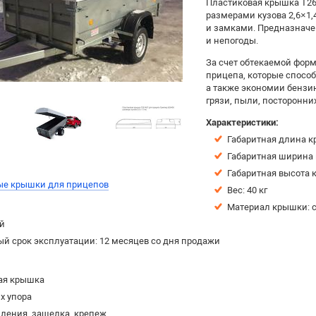
Пластиковая крышка Т26
размерами кузова 2,6×1
и замками. Предназначе
и непогоды.
За счет обтекаемой фор
прицепа, которые спосо
а также экономии бензин
грязи, пыли, посторонних
Характеристики:
Габаритная длина к
Габаритная ширина
Габаритная высота к
ые крышки для прицепов
Вес: 40 кг
Материал крышки: 
ый
й срок эксплуатации: 12 месяцев со дня продажи
ая крышка
х упора
ления, защелка, крепеж