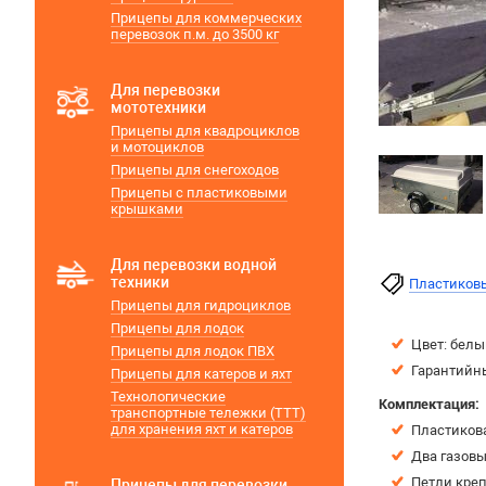
Прицепы для коммерческих
перевозок п.м. до 3500 кг
Для перевозки
мототехники
Прицепы для квадроциклов
и мотоциклов
Прицепы для снегоходов
Прицепы с пластиковыми
крышками
Для перевозки водной
техники
Пластиков
Прицепы для гидроциклов
Прицепы для лодок
Цвет: бел
Прицепы для лодок ПВХ
Гарантийны
Прицепы для катеров и яхт
Технологические
Комплектация:
транспортные тележки (ТТТ)
для хранения яхт и катеров
Пластиков
Два газовы
Петли креп
Прицепы для перевозки