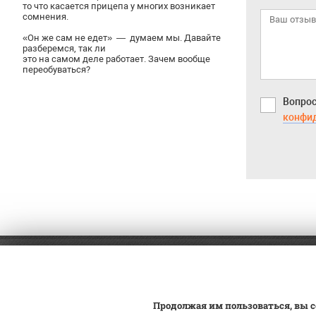
то что касается прицепа у многих возникает
сомнения.
«Он же сам не едет» — думаем мы. Давайте
разберемся, так ли
это на самом деле работает. Зачем вообще
переобуваться?
Вопрос
конфи
8 (499) 460-56-91
Оплат
Доста
Заказ обратного звонка
Продолжая им пользоваться, вы с
Постан
Юго-Восток: 19-й км МКАД