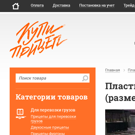
Оплата
Доставка
Постановка на учет
Трейд
Главная
Пла
Пласт
(разме
Категории товаров
Для перевозки грузов
Прицепы для перевозки
грузов
Двухосные прицепы
Прицепы-фургоны