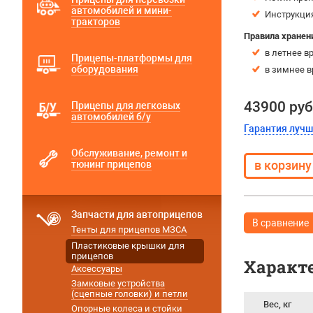
автомобилей и мини-
Инструкция
тракторов
Правила хранен
в летнее в
Прицепы-платформы для
оборудования
в зимнее в
43900 руб
Прицепы для легковых
автомобилей б/у
Гарантия луч
Обслуживание, ремонт и
тюнинг прицепов
Запчасти для автоприцепов
В сравнение
Тенты для прицепов МЗСА
Пластиковые крышки для
прицепов
Характ
Аксессуары
Замковые устройства
(сцепные головки) и петли
Вес, кг
Опорные колеса и стойки