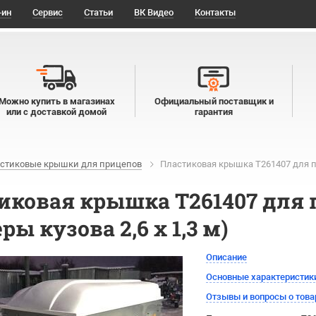
-ин
Сервис
Статьи
ВК Видео
Контакты
Можно купить в магазинах
Официальный поставщик и
или с доставкой домой
гарантия
стиковые крышки для прицепов
Пластиковая крышка Т261407 для пр
иковая крышка Т261407 для 
ры кузова 2,6 х 1,3 м)
Описание
Основные характеристик
Отзывы и вопросы о това