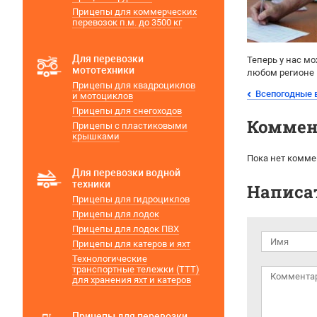
Прицепы для коммерческих
перевозок п.м. до 3500 кг
Для перевозки
Теперь у нас м
мототехники
любом регионе 
Прицепы для квадроциклов
Всепогодные 
и мотоциклов
Прицепы для снегоходов
Коммен
Прицепы с пластиковыми
крышками
Пока нет комме
Для перевозки водной
техники
Написа
Прицепы для гидроциклов
Прицепы для лодок
Прицепы для лодок ПВХ
Прицепы для катеров и яхт
Технологические
транспортные тележки (ТТТ)
для хранения яхт и катеров
Прицепы для перевозки