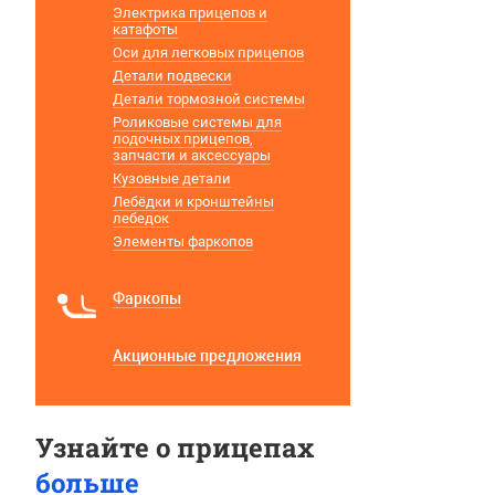
Электрика прицепов и
катафоты
Оси для легковых прицепов
Детали подвески
Детали тормозной системы
Роликовые системы для
лодочных прицепов,
запчасти и аксессуары
Кузовные детали
Лебёдки и кронштейны
лебедок
Элементы фаркопов
Фаркопы
Акционные предложения
Узнайте о прицепах
больше