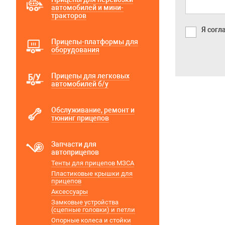
автомобилей и мини-
тракторов
Я согл
Прицепы-платформы для
оборудования
Прицепы для легковых
автомобилей б/у
Обслуживание, ремонт и
тюнинг прицепов
Запчасти для
автоприцепов
Тенты для прицепов МЗСА
Пластиковые крышки для
прицепов
Аксессуары
Замковые устройства
(сцепные головки) и петли
Опорные колеса и стойки