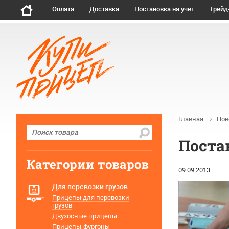
Оплата
Доставка
Постановка на учет
Трейд
Главная
Нов
Постан
Категории товаров
09.09.2013
Для перевозки грузов
Прицепы для перевозки
грузов
Двухосные прицепы
Прицепы-фургоны