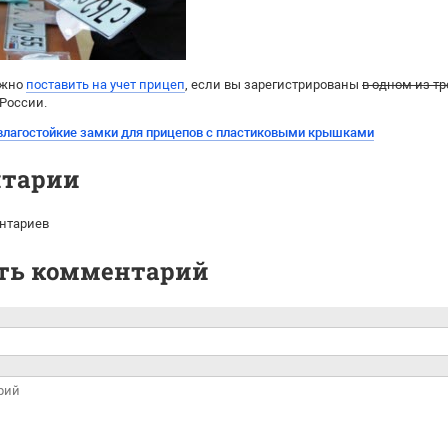
ожно
поставить на учет прицеп
,
если вы зарегистрированы
в
одном из тр
России.
влагостойкие замки для прицепов с пластиковыми крышками
тарии
нтариев
ть комментарий