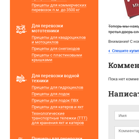
Прицепы для коммерческих
перевозок п.м. до 3500 кг
Для перевозки
Теперь мы наход
мототехники
третья дверь сл
Прицепы для квадроциклов
Внимание! С но
и мотоциклов
Прицепы для снегоходов
Спешите купит
Прицепы с пластиковыми
крышками
Коммен
Для перевозки водной
Пока нет комме
техники
Прицепы для гидроциклов
Написа
Прицепы для лодок
Прицепы для лодок ПВХ
Прицепы для катеров и яхт
Технологические
транспортные тележки (ТТТ)
для хранения яхт и катеров
Прицепы для перевозки