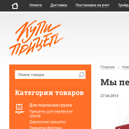
Оплата
Доставка
Постановка на учет
Трейд
Главная
Нов
Мы пе
Категории товаров
27.04.2013
Для перевозки грузов
Прицепы для перевозки
грузов
Двухосные прицепы
Прицепы-фургоны