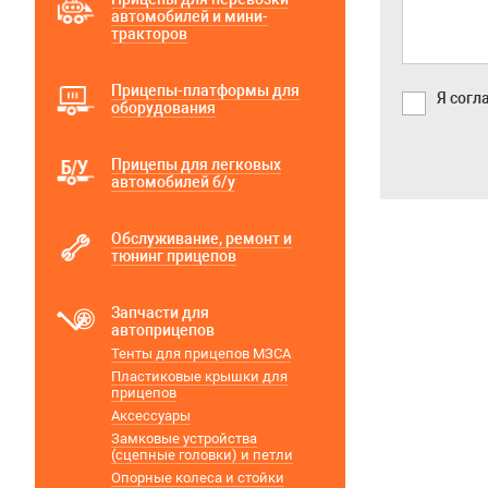
автомобилей и мини-
тракторов
Прицепы-платформы для
Я согл
оборудования
Прицепы для легковых
автомобилей б/у
Обслуживание, ремонт и
тюнинг прицепов
Запчасти для
автоприцепов
Тенты для прицепов МЗСА
Пластиковые крышки для
прицепов
Аксессуары
Замковые устройства
(сцепные головки) и петли
Опорные колеса и стойки