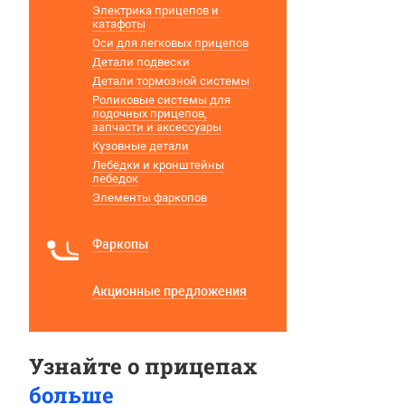
Электрика прицепов и
катафоты
Оси для легковых прицепов
Детали подвески
Детали тормозной системы
Роликовые системы для
лодочных прицепов,
запчасти и аксессуары
Кузовные детали
Лебёдки и кронштейны
лебедок
Элементы фаркопов
Фаркопы
Акционные предложения
Узнайте о прицепах
больше