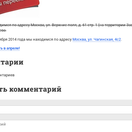
имся по адресу Москва, ул. Верхние поля, д. 61 стр. 1 (на территории 
ева.
ября 2014 года мы находимся по адресу
Москва, ул. Чагинская, 4с2
.
ь в апреле!
тарии
нтариев
ть комментарий