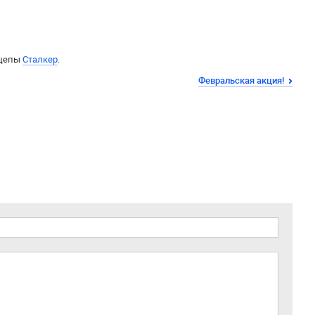
ицепы
Сталкер
.
Февральская акция!