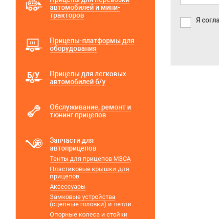
автомобилей и мини-
тракторов
Я согл
Прицепы-платформы для
оборудования
Прицепы для легковых
автомобилей б/у
Обслуживание, ремонт и
тюнинг прицепов
Запчасти для
автоприцепов
Тенты для прицепов МЗСА
Пластиковые крышки для
прицепов
Аксессуары
Замковые устройства
(сцепные головки) и петли
Опорные колеса и стойки