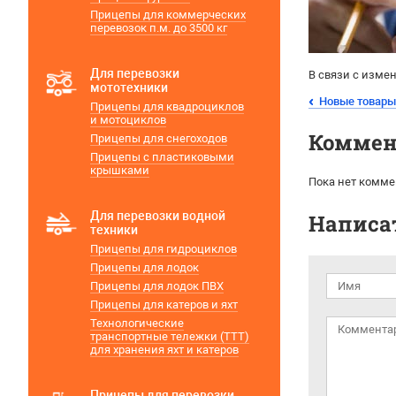
Прицепы для коммерческих
перевозок п.м. до 3500 кг
Для перевозки
В связи с изме
мототехники
Новые товары
Прицепы для квадроциклов
и мотоциклов
Коммен
Прицепы для снегоходов
Прицепы с пластиковыми
крышками
Пока нет комме
Для перевозки водной
Написа
техники
Прицепы для гидроциклов
Прицепы для лодок
Прицепы для лодок ПВХ
Прицепы для катеров и яхт
Технологические
транспортные тележки (ТТТ)
для хранения яхт и катеров
Прицепы для перевозки