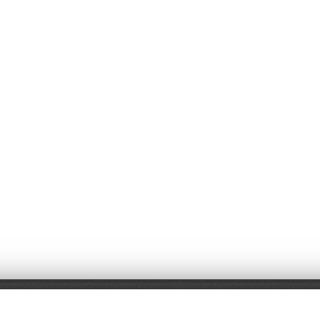
а
Трейд-ин
ВК Видео