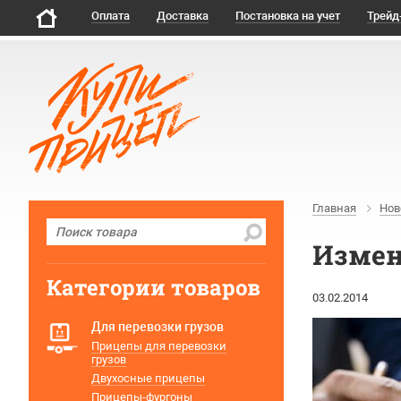
Оплата
Доставка
Постановка на учет
Трейд
Главная
Нов
Измен
Категории товаров
03.02.2014
Для перевозки грузов
Прицепы для перевозки
грузов
Двухосные прицепы
Прицепы-фургоны