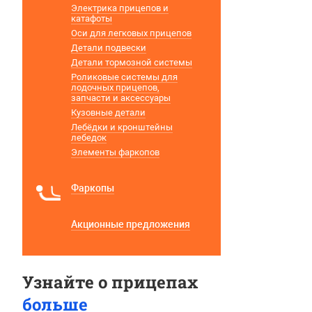
Электрика прицепов и
катафоты
Оси для легковых прицепов
Детали подвески
Детали тормозной системы
Роликовые системы для
лодочных прицепов,
запчасти и аксессуары
Кузовные детали
Лебёдки и кронштейны
лебедок
Элементы фаркопов
Фаркопы
Акционные предложения
Узнайте о прицепах
больше