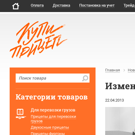
Оплата
Доставка
Постановка на учет
Трейд
Главная
Нов
Измен
Категории товаров
22.04.2013
Для перевозки грузов
Прицепы для перевозки
грузов
Двухосные прицепы
Прицепы-фургоны