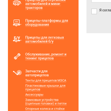
автомобилей и мини-
тракторов
Я согл
Прицепы-платформы для
оборудования
Прицепы для легковых
автомобилей б/у
Обслуживание, ремонт и
тюнинг прицепов
Запчасти для
автоприцепов
Тенты для прицепов МЗСА
Пластиковые крышки для
прицепов
Аксессуары
Замковые устройства
(сцепные головки) и петли
Опорные колеса и стойки