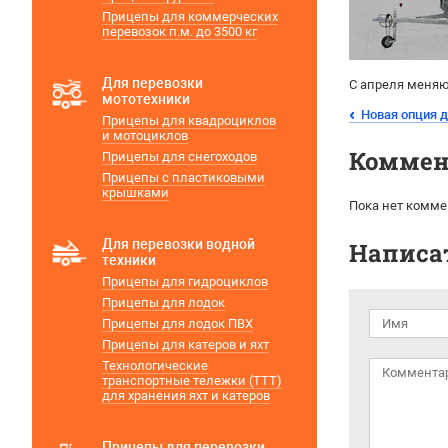
Прицепы для коммерческих
перевозок п.м. до 3500 кг
Для перевозки
С апреля меня
мототехники
Новая опция 
Прицепы для квадроциклов
и мотоциклов
Коммен
Прицепы для снегоходов
Прицепы с пластиковыми
крышками
Пока нет комме
Для перевозки водной
Написа
техники
Прицепы для гидроциклов
Прицепы для лодок
Прицепы для лодок ПВХ
Прицепы для катеров и яхт
Технологические
транспортные тележки (ТТТ)
для хранения яхт и катеров
Прицепы для перевозки