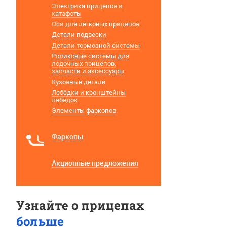
Электрика прицепов и
катафоты
Оси для легковых прицепов
Детали подвески
Детали тормозной системы
Роликовые системы для
лодочных прицепов,
запчасти и аксессуары
Кузовные детали
Лебёдки и кронштейны
лебедок
Элементы фаркопов
Фаркопы
Акционные предложения
Узнайте о прицепах
больше