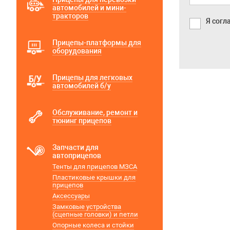
автомобилей и мини-
тракторов
Я согл
Прицепы-платформы для
оборудования
Прицепы для легковых
автомобилей б/у
Обслуживание, ремонт и
тюнинг прицепов
Запчасти для
автоприцепов
Тенты для прицепов МЗСА
Пластиковые крышки для
прицепов
Аксессуары
Замковые устройства
(сцепные головки) и петли
Опорные колеса и стойки