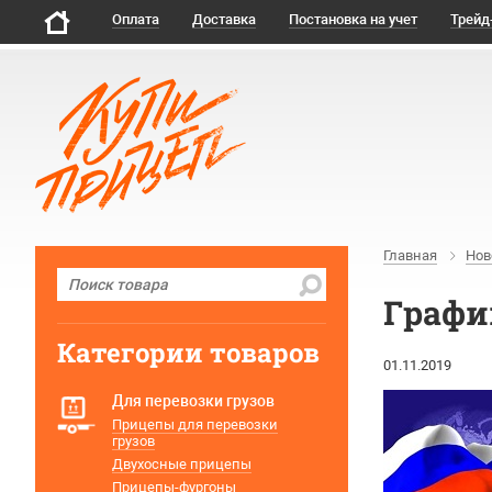
Оплата
Доставка
Постановка на учет
Трейд
Главная
Нов
Графи
Категории товаров
01.11.2019
Для перевозки грузов
Прицепы для перевозки
грузов
Двухосные прицепы
Прицепы-фургоны