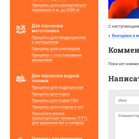
Прицепы для коммерческих
перевозок п.м. до 3500 кг
Для перевозки
С наступающим 
мототехники
Выходные в 
Прицепы для квадроциклов
и мотоциклов
Коммен
Прицепы для снегоходов
Прицепы с пластиковыми
крышками
Пока нет комме
Для перевозки водной
Написа
техники
Прицепы для гидроциклов
Прицепы для лодок
Прицепы для лодок ПВХ
Прицепы для катеров и яхт
Технологические
транспортные тележки (ТТТ)
для хранения яхт и катеров
Прицепы для перевозки