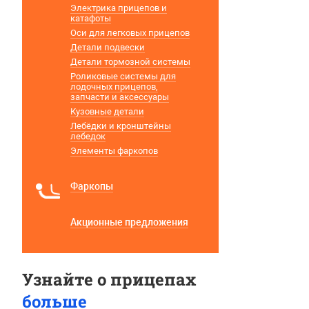
Электрика прицепов и
катафоты
Оси для легковых прицепов
Детали подвески
Детали тормозной системы
Роликовые системы для
лодочных прицепов,
запчасти и аксессуары
Кузовные детали
Лебёдки и кронштейны
лебедок
Элементы фаркопов
Фаркопы
Акционные предложения
Узнайте о прицепах
больше