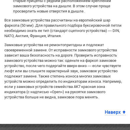
старые прицепы с редким расположением креплений
замкового устройства на дышле. В этом случае проще
просверлить новые отверстия в дышле.
Все замковые устройства рассчитаны на европейский шар
фаркопа (50 мм). Для правильного подбора буксировочной петли
необходимо знать ее тип (стандарт сцепного устройства) — DIN,
NATO, Англия, Франция, Италия.
Замковые устройства не ремонтопригодны и подлежат
своевременной замене. От исправности замкового устройства
зависит ваша безопасность на дороге. Проверить исправность
замкового устройства можно так: оденьте на фаркоп замковое
устройство, после чего подергайте вверх-вниз — если чувствуете
люфт или вы слышите характерный звук, замковое устройство
подлежит замене. Также степень износа многих замковых
устройств можно определить по индикаторам износа. Например,
если у замковых устройств семейства AK7 красная зона
индикатора (с надписью «Open») на рукоятке замкового
устройства больше не видна, замковое пора менять.
Наверх