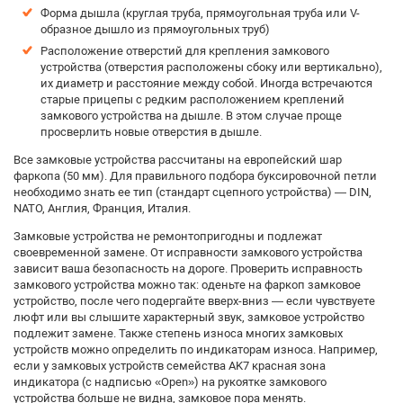
Форма дышла (круглая труба, прямоугольная труба или V-
образное дышло из прямоугольных труб)
Расположение отверстий для крепления замкового
устройства (отверстия расположены сбоку или вертикально),
их диаметр и расстояние между собой. Иногда встречаются
старые прицепы с редким расположением креплений
замкового устройства на дышле. В этом случае проще
просверлить новые отверстия в дышле.
Все замковые устройства рассчитаны на европейский шар
фаркопа (50 мм). Для правильного подбора буксировочной петли
необходимо знать ее тип (стандарт сцепного устройства) — DIN,
NATO, Англия, Франция, Италия.
Замковые устройства не ремонтопригодны и подлежат
своевременной замене. От исправности замкового устройства
зависит ваша безопасность на дороге. Проверить исправность
замкового устройства можно так: оденьте на фаркоп замковое
устройство, после чего подергайте вверх-вниз — если чувствуете
люфт или вы слышите характерный звук, замковое устройство
подлежит замене. Также степень износа многих замковых
устройств можно определить по индикаторам износа. Например,
если у замковых устройств семейства AK7 красная зона
индикатора (с надписью «Open») на рукоятке замкового
устройства больше не видна, замковое пора менять.