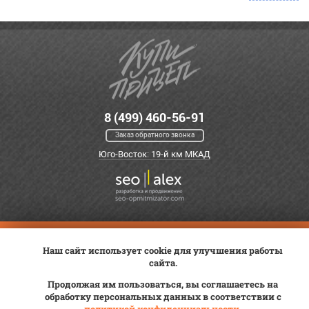
8 (499) 460-56-91
Заказ обратного звонка
Юго-Восток: 19-й км МКАД
Оплата
Трейд-ин
ВК Видео
Наш сайт использует cookie для улучшения работы
Доставка
Сервис
Контакты
сайта.
Постановка на учет
Статьи
Продолжая им пользоваться, вы соглашаетесь на
обработку персональных данных в соответствии с
© 2012—2026 «Купи прицеп»™ (
ООО «Авангард»
, ИНН 9723035587)