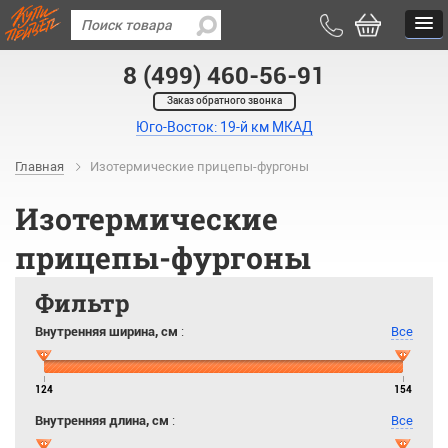
8 (499) 460-56-91
Заказ обратного звонка
Юго-Восток: 19-й км МКАД
Главная
Изотермические прицепы-фургоны
Изотермические
прицепы-фургоны
Фильтр
Внутренняя ширина, см
:
Все
124
154
Внутренняя длина, см
:
Все