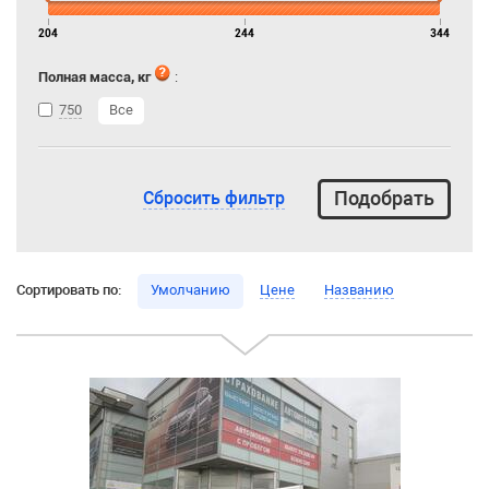
204
244
344
Полная масса, кг
:
750
Все
Сбросить фильтр
Сортировать по:
Умолчанию
Цене
Названию