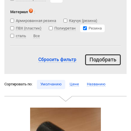
Материал
:
Армированная резина
Каучук (резина)
ПВХ (пластик)
Полиуретан
Резина
сталь
Все
Сбросить фильтр
Сортировать по:
Умолчанию
Цене
Названию