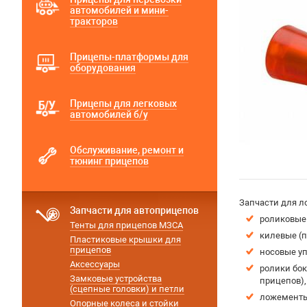
автомобилей и мини-
тракторов
Прицепы-платформы для
оборудования
Прицепы для легковых
автомобилей б/у
Обслуживание, ремонт и
тюнинг прицепов
Запчасти для л
Запчасти для автоприцепов
роликовые
Тенты для прицепов МЗСА
килевые (п
Пластиковые крышки для
прицепов
носовые у
Аксессуары
ролики бо
Замковые устройства
прицепов),
(сцепные головки) и петли
ложементы 
Опорные колеса и стойки