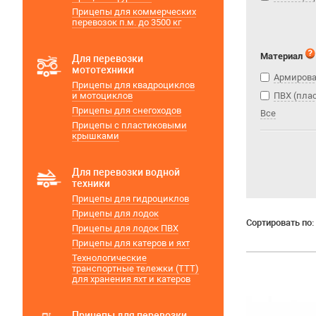
Прицепы для коммерческих
перевозок п.м. до 3500 кг
Материал
Для перевозки
мототехники
Армирова
Прицепы для квадроциклов
и мотоциклов
ПВХ (пла
Прицепы для снегоходов
Все
Прицепы с пластиковыми
крышками
Для перевозки водной
техники
Прицепы для гидроциклов
Прицепы для лодок
Сортировать по:
Прицепы для лодок ПВХ
Прицепы для катеров и яхт
Технологические
транспортные тележки (ТТТ)
для хранения яхт и катеров
Прицепы для перевозки