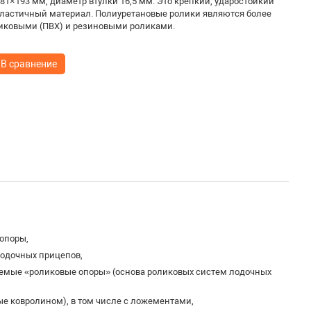
 81×193 мм, диаметр втулки 16,5 мм. Это крепкий, ударостойкий
эластичный материал. Полиуретановые ролики являются более
иковыми (ПВХ) и резиновыми роликами.
В сравнение
опоры,
лодочных прицепов,
аемые «роликовые опоры» (основа роликовых систем лодочных
ые ковролином), в том числе с ложементами,