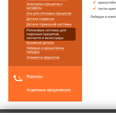
кронштейн
Электрика прицепов и
катафоты
петли креп
Оси для легковых прицепов
Лебедки и ком
Детали подвески
Детали тормозной системы
Роликовые системы для
лодочных прицепов,
запчасти и аксессуары
Кузовные детали
Лебёдки и кронштейны
лебедок
Элементы фаркопов
Фаркопы
Акционные предложения