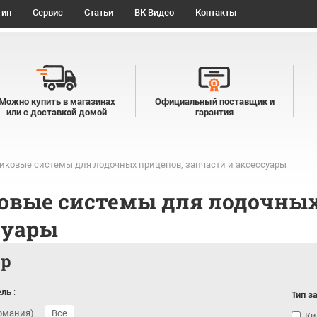
-ин
Сервис
Статьи
ВК Видео
Контакты
Можно купить в магазинах
Официальный поставщик и
или с доставкой домой
гарантия
иковые системы для лодочных прицепов, запчасти и аксессуары
овые системы для лодочных
суары
тр
ель
:
Тип з
ермания)
Все
Ки