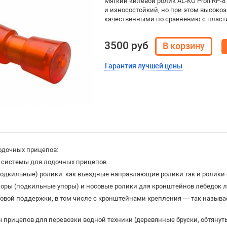
Мягкий килевой ролик AL-KO Profi RP-8
и износостойкий, но при этом высоко
качественными по сравнению с пласт
3500 руб
Гарантия лучшей цены
одочных прицепов:
 системы для лодочных прицепов
одкильные) ролики: как въездные направляющие ролики так и ролики 
поры (подкильные упоры) и носовые ролики для кронштейнов лебедок 
ковой поддержки, в том числе с кронштейнами крепления — так назыв
прицепов для перевозки водной техники (деревянные бруски, обтянут