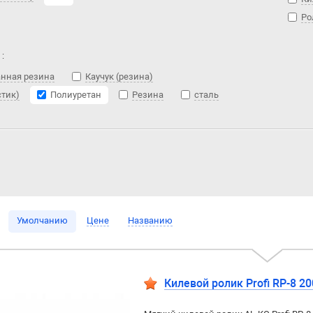
Ро
:
нная резина
Каучук (резина)
стик)
Полиуретан
Резина
сталь
Умолчанию
Цене
Названию
Килевой ролик Profi RP-8 2