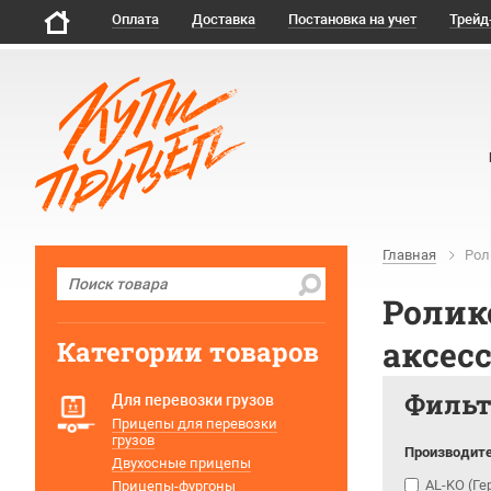
Оплата
Доставка
Постановка на учет
Трейд
Главная
Рол
Ролик
аксес
Категории товаров
Филь
Для перевозки грузов
Прицепы для перевозки
грузов
Производит
Двухосные прицепы
AL-KO (Г
Прицепы-фургоны