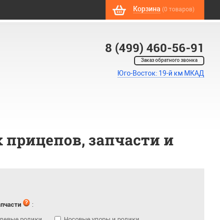
Корзина
(0 товаров)
8 (499) 460-56-91
Заказ обратного звонка
Юго-Восток: 19-й км МКАД
 прицепов, запчасти и
апчасти
:
левые ролики
Носовые упоры и ролики