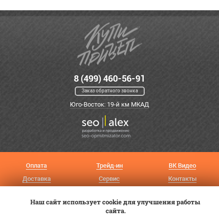
8 (499) 460-56-91
Заказ обратного звонка
Юго-Восток: 19-й км МКАД
Оплата
Трейд-ин
ВК Видео
Доставка
Сервис
Контакты
Постановка на учет
Статьи
Наш сайт использует cookie для улучшения работы
сайта.
© 2012—2026 «Купи прицеп»™ (
ООО «Авангард»
, ИНН 9723035587)