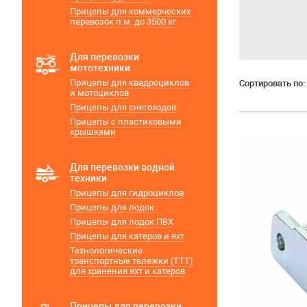
Прицепы для коммерческих
перевозок п.м. до 3500 кг
Для перевозки
мототехники
Прицепы для квадроциклов
Сортировать по:
и мотоциклов
Прицепы для снегоходов
Прицепы с пластиковыми
крышками
Для перевозки водной
техники
Прицепы для гидроциклов
Прицепы для лодок
Прицепы для лодок ПВХ
Прицепы для катеров и яхт
Технологические
транспортные тележки (ТТТ)
для хранения яхт и катеров
Прицепы для перевозки