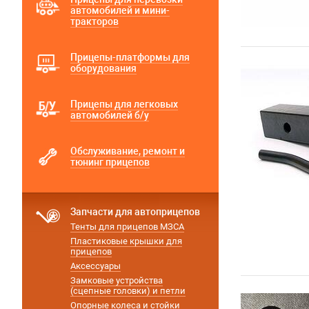
автомобилей и мини-
тракторов
Прицепы-платформы для
оборудования
Прицепы для легковых
автомобилей б/у
Обслуживание, ремонт и
тюнинг прицепов
Запчасти для автоприцепов
Тенты для прицепов МЗСА
Пластиковые крышки для
прицепов
Аксессуары
Замковые устройства
(сцепные головки) и петли
Опорные колеса и стойки