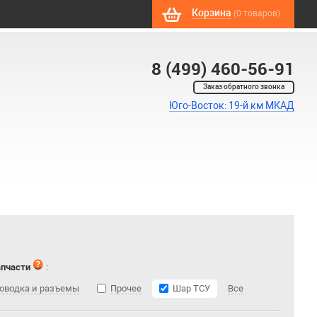
Корзина
(0 товаров)
8 (499) 460-56-91
Заказ обратного звонка
Юго-Восток: 19-й км МКАД
апчасти
:
оводка и разъемы
Прочее
Шар ТСУ
Все