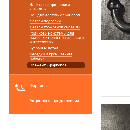
Электрика прицепов и
катафоты
Оси для легковых прицепов
Детали подвески
Детали тормозной системы
Роликовые системы для
лодочных прицепов, запчасти
и аксессуары
Кузовные детали
Лебёдки и кронштейны
лебедок
Элементы фаркопов
Фаркопы
Акционные предложения