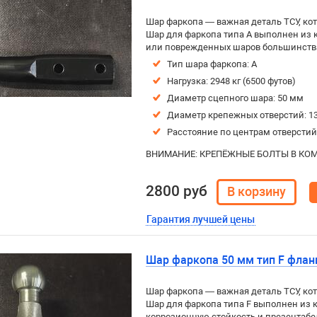
Шар фаркопа — важная деталь ТСУ, кот
Шар для фаркопа типа A выполнен из
или поврежденных шаров большинств
Тип шара фаркопа: A
Нагрузка: 2948 кг (6500 футов)
Диаметр сцепного шара: 50 мм
Диаметр крепежных отверстий: 1
Расстояние по центрам отверстий
ВНИМАНИЕ: КРЕПЁЖНЫЕ БОЛТЫ В КОМ
2800 руб
Гарантия лучшей цены
Шар фаркопа 50 мм тип F флан
Шар фаркопа — важная деталь ТСУ, кот
Шар для фаркопа типа F выполнен из 
коррозионную стойкость и презентаб