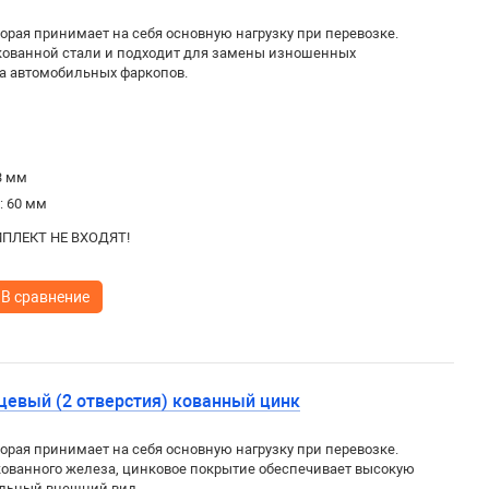
орая принимает на себя основную нагрузку при перевозке.
 кованной стали и подходит для замены изношенных
а автомобильных фаркопов.
3 мм
: 60 мм
ПЛЕКТ НЕ ВХОДЯТ!
В сравнение
цевый (2 отверстия) кованный цинк
орая принимает на себя основную нагрузку при перевозке.
кованного железа, цинковое покрытие обеспечивает высокую
ельный внешний вид.