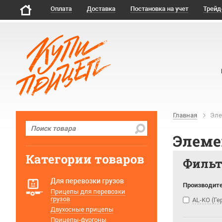
Оплата
Доставка
Постановка на учет
Трейд
Главная
Эле
Элеме
Категории товаров
Филь
Для перевозки грузов
Производит
Прицепы для перевозки
грузов
AL-KO (Г
Двухосные прицепы
Прицепы-фургоны