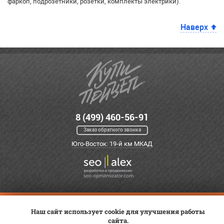
фаркоп, подрозетники, розетки, комплекты электрики).
Наверх
8 (499) 460-56-91
Заказ обратного звонка
Юго-Восток: 19-й км МКАД
Оплата
Трейд-ин
ВК Видео
Наш сайт использует cookie для улучшения работы
Доставка
Сервис
сайта.
Контакты