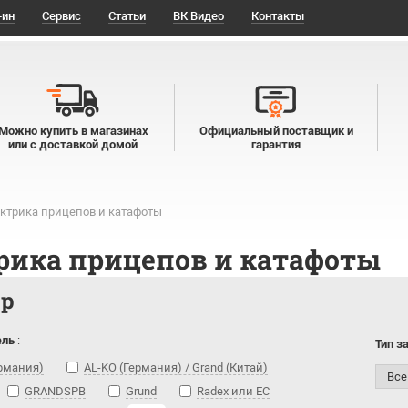
-ин
Сервис
Статьи
ВК Видео
Контакты
Можно купить в магазинах
Официальный поставщик и
или с доставкой домой
гарантия
ктрика прицепов и катафоты
рика прицепов и катафоты
тр
ель
:
Тип з
ермания)
AL-KO (Германия) / Grand (Китай)
GRANDSPB
Grund
Radex или ЕС