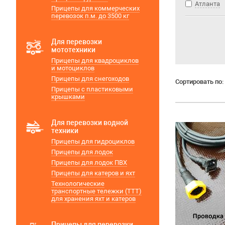
Атланта
Прицепы для коммерческих
перевозок п.м. до 3500 кг
Для перевозки
мототехники
Прицепы для квадроциклов
и мотоциклов
Прицепы для снегоходов
Сортировать по:
Прицепы с пластиковыми
крышками
Для перевозки водной
техники
Прицепы для гидроциклов
Прицепы для лодок
Прицепы для лодок ПВХ
Прицепы для катеров и яхт
Технологические
транспортные тележки (ТТТ)
для хранения яхт и катеров
Прицепы для перевозки