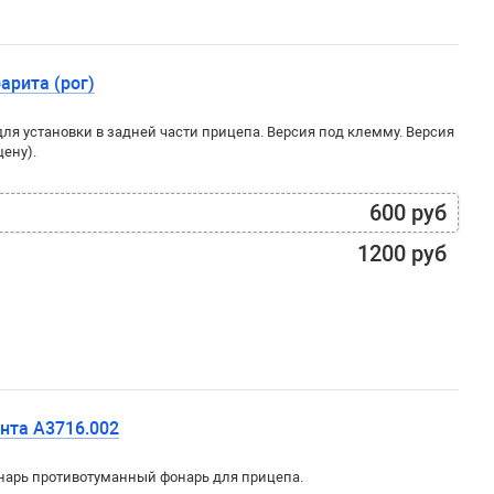
арита (рог)
я установки в задней части прицепа. Версия под клемму. Версия
цену).
600 руб
1200 руб
нта А3716.002
арь противотуманный фонарь для прицепа.