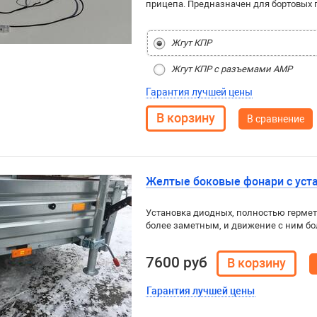
прицепа. Предназначен для бортовых п
Жгут КПР
Жгут КПР с разъемами AMP
Гарантия лучшей цены
В сравнение
Желтые боковые фонари с уст
Установка диодных, полностью гермет
более заметным, и движение с ним б
7600 руб
Гарантия лучшей цены