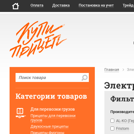
Оплата
Доставка
Постановка на учет
Трейд
Главная
Эле
Элект
Категории товаров
Филь
Для перевозки грузов
Производит
Прицепы для перевозки
грузов
AL-KO (Г
Двухосные прицепы
Fristom
Прицепы-фургоны