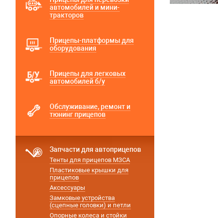
автомобилей и мини-
тракторов
Прицепы-платформы для
оборудования
Прицепы для легковых
автомобилей б/у
Обслуживание, ремонт и
тюнинг прицепов
Запчасти для автоприцепов
Тенты для прицепов МЗСА
Пластиковые крышки для
прицепов
Аксессуары
Замковые устройства
(сцепные головки) и петли
Опорные колеса и стойки