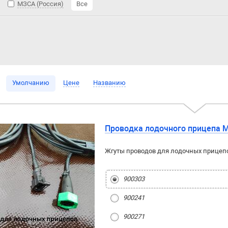
МЗСА (Россия)
Все
Умолчанию
Цене
Названию
Проводка лодочного прицепа 
Жгуты проводов для лодочных прицепо
900303
900241
900271