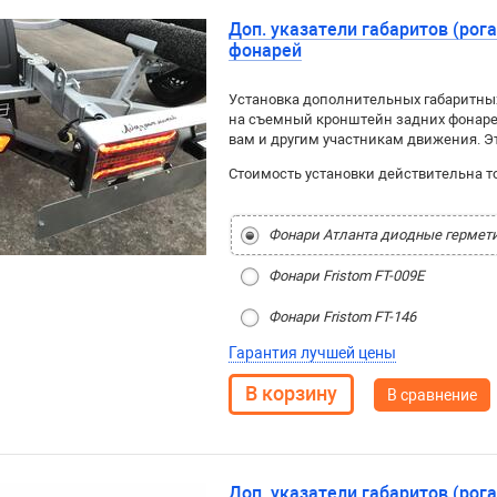
Доп. указатели габаритов (рог
фонарей
Установка дополнительных габаритных
на съемный кронштейн задних фонаре
вам и другим участникам движения. Эт
Стоимость установки действительна т
Фонари Атланта диодные гермет
Фонари Fristom FT-009E
Фонари Fristom FT-146
Гарантия лучшей цены
В сравнение
Доп. указатели габаритов (рог