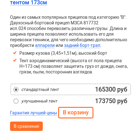
тентом 173см
Один из самых популярных прицепов под категорию "В".
Двухосный бортовой прицеп
МЗСА 817732
исп.024
способен перевозить различные грузы. Длина и
ширина прицепа позволяют использовать его для
перевозки техники, для чего необходимо дополнительно
приобрести
аппарели
или
задний борт-трап
.
Размер кузова (3,45×1,51м), высокий борт
Тент аэродинамический (высота от пола прицепа
H=173 см) позволяет защитить груз от дождя, снега,
грязи, пыли, посторонних взглядов
165300 руб
стандартный тент
173750 руб
улучшенный тент
Гарантия лучшей цены
В сравнение