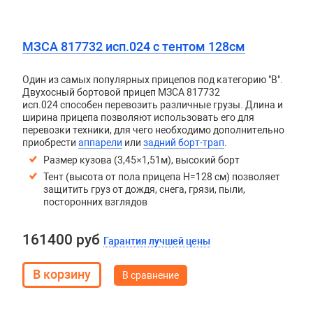
МЗСА 817732 исп.024 с тентом 128см
Один из самых популярных прицепов под категорию "В".
Двухосный бортовой прицеп
МЗСА 817732
исп.024
способен перевозить различные грузы. Длина и
ширина прицепа позволяют использовать его для
перевозки техники, для чего необходимо дополнительно
приобрести
аппарели
или
задний борт-трап
.
Размер кузова (3,45×1,51м), высокий борт
Тент (высота от пола прицепа H=128 см) позволяет
защитить груз от дождя, снега, грязи, пыли,
посторонних взглядов
161400 руб
Гарантия лучшей цены
В сравнение