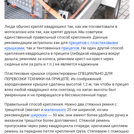
Люди обычно крепят квадроцикл так, как им посоветовали в
мотосалоне или так, как крепят друзья. Мы советуем
единственный правильный способ крепления. Данные
рекомендации актуальны как для
прицепов с пластиковыми
крышками
, так и тентованных
прицепов
. Ни один другой способ
крепления квадроцикла в прицепе (лебедкой квадрика вокруг
дышла, ремнями за колеса, ремнями крест-на-крест через
сиденье или за руль и т.п.) не является надежным.
Пластиковые крышки спроектированы СПЕЦИАЛЬНО ДЛЯ
ПЕРЕВОЗКИ ТЕХНИКИ НА ПРИЦЕПЕ. Из соображений
аэродинамики крышки сделаны высотой 1,2 м, так чтобы в прицеп
влез любой квадроцикл или снегоход, но запас высоты был
умеренным и не превращался в бессмысленный парус.
Правильный способ крепления. Нужно два стяжных ремня с
трещоткой (хватает и
маленького
25 см шириной, но мы
рекомендуем
широкие
— 50 мм, они имеют более удобную ручку и
механизм трещотки более долговечен). Стяжной ремень
пропускаем через раму квадроцикла спереди, крючками цепляем
ремень за передние петли крепления груза. Стягиваем с помощью