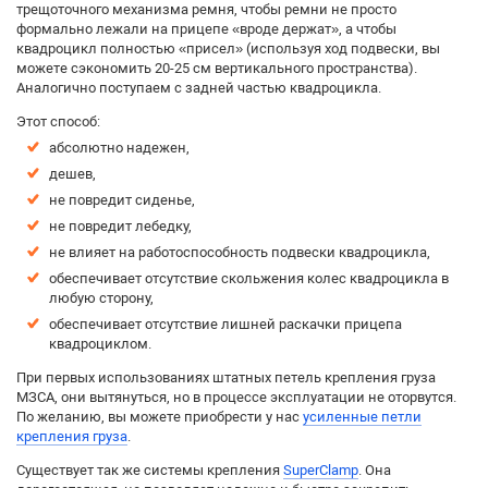
трещоточного механизма ремня, чтобы ремни не просто
формально лежали на прицепе «вроде держат», а чтобы
квадроцикл полностью «присел» (используя ход подвески, вы
можете сэкономить 20-25 см вертикального пространства).
Аналогично поступаем с задней частью квадроцикла.
Этот способ:
абсолютно надежен,
дешев,
не повредит сиденье,
не повредит лебедку,
не влияет на работоспособность подвески квадроцикла,
обеспечивает отсутствие скольжения колес квадроцикла в
любую сторону,
обеспечивает отсутствие лишней раскачки прицепа
квадроциклом.
При первых использованиях штатных петель крепления груза
МЗСА, они вытянуться, но в процессе эксплуатации не оторвутся.
По желанию, вы можете приобрести у нас
усиленные петли
крепления груза
.
Существует так же системы крепления
SuperClamp
. Она