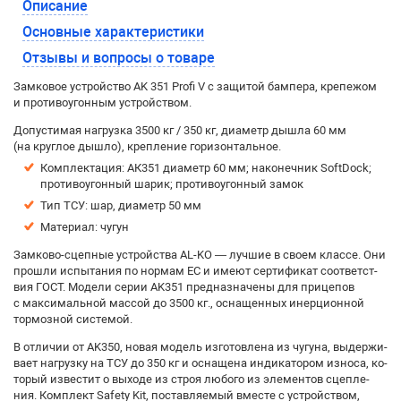
Описание
Основные характеристики
Отзывы и вопросы о товаре
Замковое устройство AK 351 Profi V с защитой бампера, крепежом
и противоугонным устройством.
Допустимая нагрузка 3500 кг / 350 кг, диаметр дышла 60 мм
(на круглое дышло), крепление горизонтальное.
Комплектация: АК351 диаметр 60 мм; наконечник SoftDock;
противоугонный шарик; противоугонный замок
Тип ТСУ: шар, диаметр 50 мм
Материал: чугун
Зам­ко­во-сцеп­ные устрой­ст­ва AL-KO — луч­шие в сво­ем клас­се. Они
про­шли ис­пы­та­ния по нор­мам ЕС и име­ют сер­ти­фи­кат со­от­вет­ст­
вия ГОСТ. Мо­де­ли се­рии AK351 пред­на­зна­че­ны для при­це­пов
с мак­си­маль­ной мас­сой до 3500 кг., ос­на­щен­ных инер­ци­он­ной
тор­моз­ной сис­те­мой.
В от­ли­чии от AK350, но­вая мо­дель из­го­тов­ле­на из чу­гу­на, вы­дер­жи­
ва­ет на­груз­ку на ТСУ до 350 кг и ос­на­ще­на ин­ди­ка­то­ром из­но­са, ко­
то­рый из­вес­тит о вы­хо­де из строя лю­бо­го из эле­мен­тов сцеп­ле­
ния. Ком­плект Safety Kit, по­став­ля­е­мый вмес­те с устройст­вом,