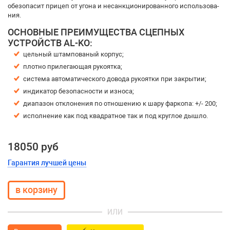
обез­опа­сит при­цеп от уго­на и не­санк­ци­о­ни­ро­ван­но­го ис­поль­зо­ва­
ния.
ОС­НОВ­НЫЕ ПРЕ­ИМУ­ЩЕСТ­ВА СЦЕП­НЫХ
УСТРОЙСТВ AL-KO:
цель­ный штам­по­ва­ный кор­пус;
плот­но при­ле­га­ю­щая ру­ко­ят­ка;
сис­те­ма ав­то­ма­ти­чес­ко­го до­во­да ру­ко­ят­ки при за­кры­тии;
ин­ди­ка­тор без­опас­нос­ти и из­но­са;
диа­па­зон от­кло­не­ния по от­но­ше­нию к ша­ру фар­ко­па: +/- 200;
ис­пол­не­ние как под квад­рат­ное так и под круг­лое ды­ш­ло.
18050 руб
Гарантия лучшей цены
ИЛИ